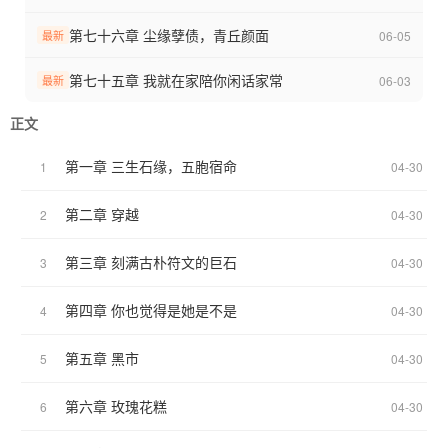
州，慕容锦彦，慕容锦琦，慕容锦瑜）。世人只道他慈悲大义，分
命格镇守邪祟，护三界安宁，可无人知晓，他从始至终护的从来不
第七十六章 尘缘孽债，青丘颜面
06-05
最新
是苍生，唯独是我。他明明知晓，我与三生是天道选定的牺牲者，
是注定陨落、无人能救的局中人。他明明清楚，逆天改命、强行牵
第七十五章 我就在家陪你闲话家常
06-03
最新
绊，只会让自己坠入无尽宿命枷锁，与我缠上生生世世解不开的孽
正文
缘。而彼时的我，默默无闻，于三界而言微不足道，可于他而言，
我是千万岁月里，唯一想要留住的执念。
第一章 三生石缘，五胞宿命
1
04-30
第二章 穿越
2
04-30
第三章 刻满古朴符文的巨石
3
04-30
第四章 你也觉得是她是不是
4
04-30
第五章 黑市
5
04-30
第六章 玫瑰花糕
6
04-30