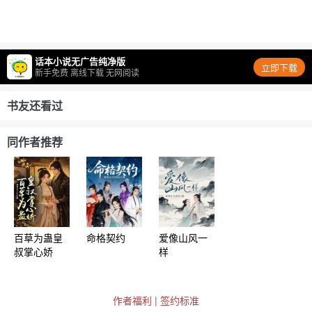
话本小说无广告纯净版
立即下载
新手免费 离线下载 无网阅读
书友还看过
同作者推荐
百草为蛊皇
命格契约
爱像山风一
叔掌心娇
样
作者福利
|
签约标准