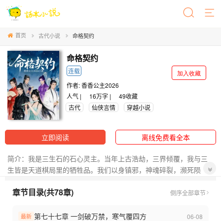
首页
古代小说
命格契约
命格契约
连载
加入收藏
作者:
香香公主2026
人气 |
16万字 |
49
收藏
古代
仙侠言情
穿越小说
立即阅读
离线免费看全本
简介：我是三生石的石心灵主。当年上古浩劫，三界倾覆，我与三
生皆是天道棋局里的牺牲品。我们以身镇邪，神魂碎裂，濒死陨
落，本该魂飞魄散，彻底消散在天地之间，是他不肯。他
章节目录(共78章)
“慕容卿尘”，命格尊贵，是天命眷顾的上古尊神，可撼天道、可逆乾
倒序
全部章节
坤。可无人知晓，当年他为了留住一缕即将彻底湮灭的我，甘愿逆
天而行，亲手将自己举世无双的命格一分为五（慕容锦天，慕容锦
第七十七章 一剑破万禁，寒气覆四方
06-08
最新