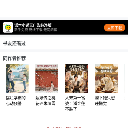
话本小说无广告纯净版
立即下载
新手免费 离线下载 无网阅读
书友还看过
同作者推荐
摆烂学霸的
甄嬛传之桃
大宋第一富
陛下她只想
心动预警
花碎朱墙雪
婆：潘金莲
睡懒觉
不装了