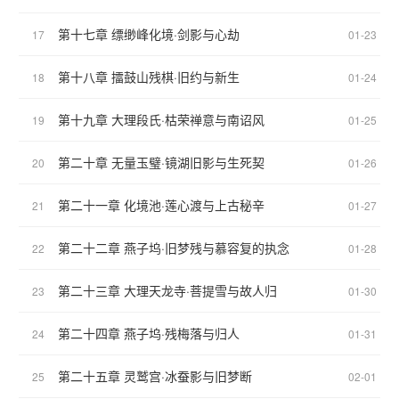
第十七章 缥缈峰化境·剑影与心劫
17
01-23
第十八章 擂鼓山残棋·旧约与新生
18
01-24
第十九章 大理段氏·枯荣禅意与南诏风
19
01-25
第二十章 无量玉璧·镜湖旧影与生死契
20
01-26
第二十一章 化境池·莲心渡与上古秘辛
21
01-27
第二十二章 燕子坞·旧梦残与慕容复的执念
22
01-28
第二十三章 大理天龙寺·菩提雪与故人归
23
01-30
第二十四章 燕子坞·残梅落与归人
24
01-31
第二十五章 灵鹫宫·冰蚕影与旧梦断
25
02-01