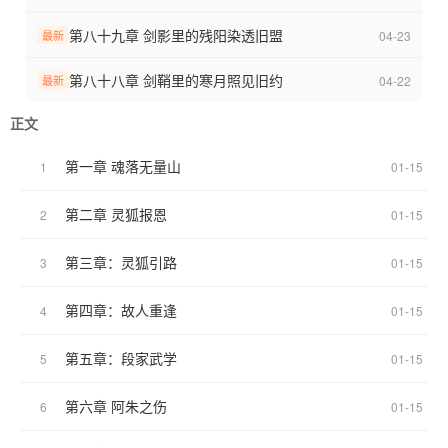
机缘巧合下，段煜解救天山童姥，拜入逍遥派门下，习得天山六阳
第八十九章 剑影里的残阳染透旧盟
04-23
最新
掌、生死符等绝世武功，更意外获得灵鹫宫控制权。杏子林初遇乔
峰，两人因共抗慕容复而结为兄弟；聚贤庄大战，段煜以生死符重
第八十八章 剑鞘里的寒月照见旧约
04-22
最新
创慕容复，揭露其契丹奸细身份，助乔峰洗清冤屈。
正文
他不仅改变了乔峰“误杀阿朱”的悲剧，更提前挫败慕容博联合契丹颠
第一章 魂落无量山
1
01-15
覆大宋的阴谋，手刃仇人报得母仇。最终，段煜放弃权力，选择归
隐大理无量山，与乔峰、阿朱等亲友共度平静生活。
第二章 灵狐报恩
2
01-15
小说以“穿越者视角”重构天龙江湖，既保留原著乔峰、阿朱等经典人
第三章：灵狐引路
3
01-15
物的情感内核，又通过段煜的“先知”与“系统”能力，改写了慕容复、
慕容博的结局，填补了原著中逍遥派传承、段氏旁支等空白线，展
现了一个“快意恩仇、兄弟情深、江湖不再有遗憾”的新天龙世界。
第四章：故人重逢
4
01-15
第五章：段家武学
5
01-15
第六章 阿朱之伤
6
01-15