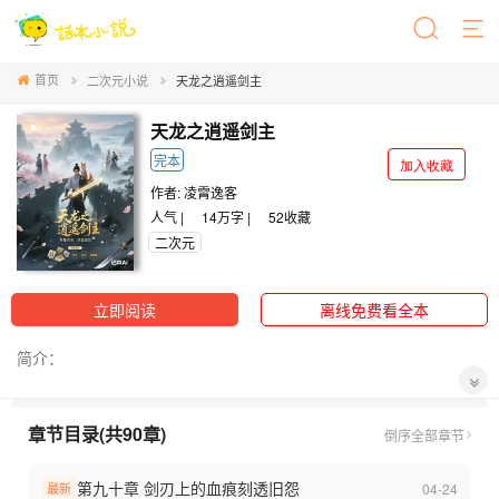
首页
二次元小说
天龙之逍遥剑主
天龙之逍遥剑主
完本
加入收藏
作者:
凌霄逸客
人气 |
14万字 |
52
收藏
二次元
立即阅读
离线免费看全本
简介：
现代历史系研究生段煜，意外魂穿《天龙八部》世界，成为大理段
章节目录(共90章)
氏旁支遗孤——段正淳私生子段煜。激活“天龙系统”后，他身负血海
倒序
全部章节
深仇（母亲被慕容博所杀），携灵狐伙伴，从无量山逃亡开始，一
步步踏上江湖路。
第九十章 剑刃上的血痕刻透旧怨
04-24
最新