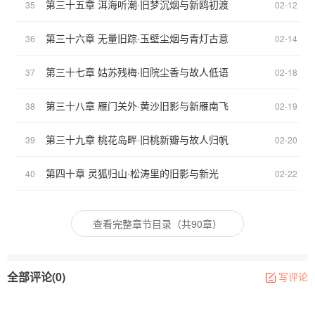
第三十五章 洱海听潮·旧梦沉烟与新鸥初渡
35
02-12
第三十六章 无量旧踪·玉壁尘烟与青灯古意
36
02-14
第三十七章 姑苏残梅·旧院尘香与故人低语
37
02-18
第三十八章 雁门关外·黄沙旧影与新雁南飞
38
02-19
第三十九章 桃花岛畔·旧桃新瓣与故人归帆
39
02-20
第四十章 灵狐归山·松涛里的旧影与新光
40
02-22
查看完整章节目录（共90章）
全部评论(0)
写评论