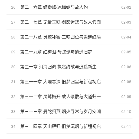
第二十六章 缥缈峰·冰梅绽与故人约
26
02-02
第二十七章 无量玉壁·剑影迷踪与故人假面
27
02-03
第二十八章 灵鹫冰窖·三魂归位与逍遥终局
28
02-04
第二十九章 红梅泪·母踪谜与逍遥旧梦
29
02-05
第三十章 洱海归鸿·执念终散与逍遥新生
30
02-06
第三十一章 大理春深·旧梦归尘与新程初启
31
02-08
第三十二章 灵鹫梅开·故人聚散与大道归一
32
02-09
第三十三章 曼陀归燕·烟火寻常与岁月安澜
33
02-10
第三十四章 天山雁归·旧梦沉烟与新程初启
34
02-11