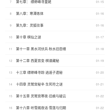
第七章： 缥缈峰寻童姥
7
01-15
第八章：寒潭炼体
8
01-16
第九章：灵狐往事
9
01-16
第十章 棋仙之谜
10
01-17
第十一章 黑水河伏兵·秋水旧怨缠
11
01-18
第十二章 西夏宫变·棋谱藏秘
12
01-19
十三章 缥缈峰寻踪·逍遥子遗秘
13
01-20
十四章 灵鹫宫秘辛·生死符之谜
14
01-21
第十五章 灵鹫宫寒夜·旧痕与疑云
15
01-22
第十六章 听雪阁夜话·雪莲与归期
16
01-22