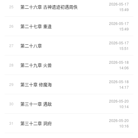
2026-05-17
第二十六章 古神遗迹初遇周佚
25
15:49
2026-05-17
第二十七章 重逢
26
15:49
2026-05-17
第二十八章
27
15:51
2026-05-18
第二十九章 火兽
28
14:06
2026-05-18
第三十章 修魔海
29
14:17
2026-05-20
第三十一章 遇敌
30
10:14
2026-05-20
第三十二章 洞府
31
10:16