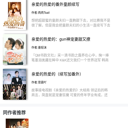
亲爱的热爱的番外童颜续写
场景，然后作者是嗑派艾（艾蒂）的，自行避雷哈，
稍微会有一点点玛丽苏 我会尽量把角色更完美的呈
作者:肉肉Tsail
现在大家的面前
想把超甜蜜的童颜夫妇一直齁甜下去，对比赛我不是
很了解，但是我会把童颜夫妇的小生活一直续写下去
亲爱的热爱的：gun神宠妻甜又撩
作者:墨轻沫
『QM书韵文社』采一滴书韵之露养在心中，掬一捧
笔墨泪类藏在眸中 K&K还欠我们一个世界冠军 韩商
言还欠佟年五场婚礼 吴白还没有追上艾情 米邵飞还
没带亚亚见家长 我仅以此书弥补2019年夏天墨宝非
亲爱的热爱的（续写加番外）
宝老师的留白 希望大家多多支持！ “我不在乎你有没
有钱，我只在乎你的未来有没有我。” “我是你的，迟
作者:思霖吖
早都是，除了你，谁都不行！”
故事接电视剧《亲爱的热爱的》大结局 领证后的韩
商言，简直就是宠妻狂魔 可爱的佟年学业有成，还
收获了甜蜜爱情 两人迎来浪漫的婚礼，以及婚后带
娃的生活 有苦有甜，才会更加珍惜彼此 童颜夫妇是
yyds!
同作者推荐