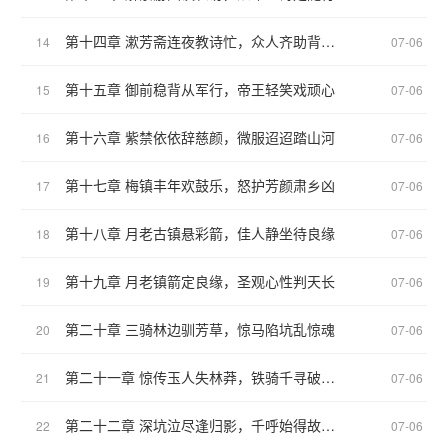
第十四章 漱芳斋连夜教诗忙，众人齐助背从军
14
07-06
第十五章 御前稳背从军行，帝王轻笑戏顽心
15
07-06
第十六章 紫禁依依辞慈颜，微服迢迢踏山河
16
07-06
第十七章 梅镇丰年欢鼓乐，怒护芳颜肃乡凶
17
07-06
第十八章 月老古镇悬彩箭，佳人静坐待良缘
18
07-06
第十九章 月老镇箭定良缘，圣观心性判天长
19
07-06
第二十章 三骑林边驯芳草，惊马陷坑乱惊魂
20
07-06
第二十一章 惊传玉人失林莽，铁骑千寻破深幽
21
07-06
第二十二章 深坑泣尽逢归影，千呼始得故人来
22
07-06