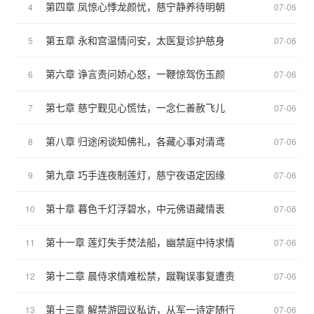
第四章 凤惊心悸龙颜忧，慈宁静养待明朝
4
07-06
第五章 永和宫温情问安，太医复诊护慈身
5
07-06
第六章 诤言责问娇心怒，一鞭惊驾伤玉颜
6
07-06
第七章 慈宁觐见心慌怯，一念仁善赦飞儿
7
07-06
第八章 归途闲谈知佛礼，各藏心事对清鸢
8
07-06
第九章 巧手连夜制莲灯，慈宁夜语定因缘
9
07-06
第十章 暮色千灯浮碧水，中元佛语藏情衷
10
07-06
第十一章 莲灯失手焚法船，幽禁庭中待求情
11
07-06
第十二章 晨侍求情难松禁，蹴鞠误事复遭责
12
07-06
第十三章 解禁游园议私访，从军一诗定随行
13
07-06