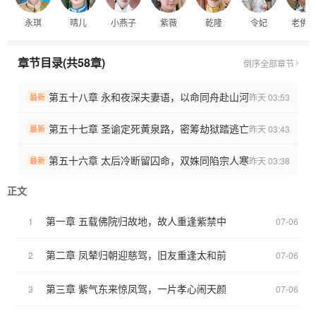
好）
永琪
晴儿
小燕子
紫薇
乾隆
令妃
老佛
（家人们，最近没有灵感来源写不出来，加上小人现在在旅游当
中，静不下心写，愿原谅！！！）
章节目录(共58章)
倒序
全部章节
第五十八章 永和夜深夫妻语，以命同舟赴山河
昨天 03:53
最新
第五十七章 圣谕定死黄泉路，密筹劫狱踏逃亡
昨天 03:43
最新
第五十六章 太后冷断留囚命，双姝同陷宗人寒
昨天 03:38
最新
正文
第一章 五载佛院归故地，故人重逢紫禁中
1
07-06
第二章 凤辇归朝迎慈驾，旧友重逢太和前
2
07-06
第三章 紫气东来惊凤驾，一片孝心闹天颜
3
07-06