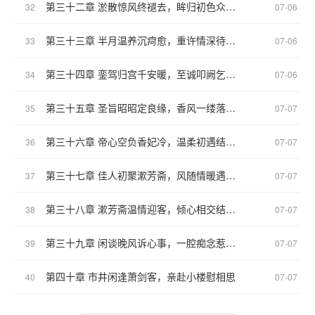
第三十二章 淤散惊风终褪去，眸归初色众人泪
32
07-06
第三十三章 半月温养沉疴愈，重许情深待婚归
33
07-06
第三十四章 銮驾归宫千安暖，至诚叩阙乞良缘
34
07-06
第三十五章 圣旨昭昭定良缘，香风一缕落深宫
35
07-07
第三十六章 帝心空负香妃冷，温柔初遇结知音
36
07-07
第三十七章 佳人初聚漱芳斋，风随情暖遇知音
37
07-07
第三十八章 漱芳斋温情迎客，倾心相交结良朋
38
07-07
第三十九章 闲谈晚风诉心事，一腔痴念惹人怜
39
07-07
第四十章 市井闲逢萧剑客，亲赴小楼慰相思
40
07-07