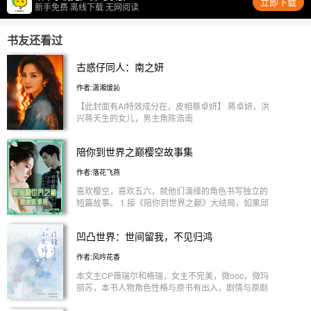
立即下载
新手免费 离线下载 无网阅读
书友还看过
古惑仔同人：南之妍
作者:潇湘煖訫
【此封面有AI特效成分在，皮相蔡卓妍】 蒋卓妍，洪
兴蒋天生的女儿，男主角陈浩南
陪你到世界之巅樱空故事集
作者:落花飞燕
喜欢樱空，喜欢五六，就他们演绎的角色书写独立的
短篇故事。 1.接《陪你到世界之巅》大结局，如果邱
樱没原谅季向空，虐空哥，魂穿旋风少女 2.电视剧照
进现实，樱空四年之后巅峰相聚 3.冷面公子蓝忘机&
凹凸世界：世间留我，不见归鸿
落魄千金白盈玉 4.精英总裁翟至味&职场小白叶璇 5.
缉毒警察陈宇&IT高手阿紫
作者:风吟花香
本文主CP薇瑞尔和格瑞，女主不完美，微ooc，微玛
丽苏，本书人物角色性格与原书有出入，剧情与原剧
情有出入，如说我个人私心可能会让埃米和艾比在剧
情中与派厄斯见面之类的，很期待看着两姐弟掉马的