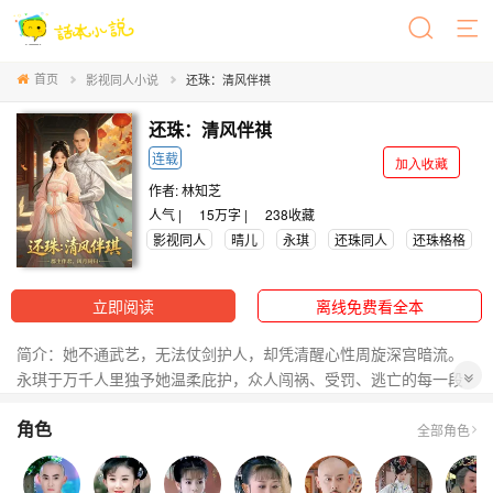
首页
影视同人小说
还珠：清风伴祺
还珠：清风伴祺
连载
加入收藏
作者:
林知芝
人气 |
15万字 |
238
收藏
影视同人
晴儿
永琪
还珠同人
还珠格格
立即阅读
离线免费看全本
简介：她不通武艺，无法仗剑护人，却凭清醒心性周旋深宫暗流。
永琪于万千人里独予她温柔庇护，众人闯祸、受罚、逃亡的每一段
跌宕路途，她安静相随，不离不弃，见证真假格格的悲欢，同众人
角色
共历一场轰轰烈烈的紫禁旧事。
全部角色
（本人的作品内容跟原本影视剧情会有不一样，但是走向都是一
样，有微服出巡也会走向大逃亡，感情线会很含蓄的，大家喜欢就