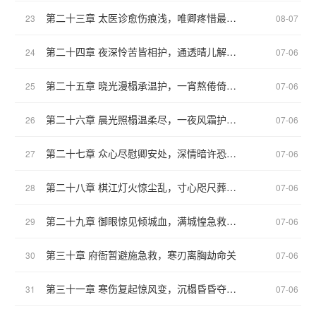
第二十三章 太医诊愈伤痕浅，唯卿疼惜最牵肠
23
08-07
第二十四章 夜深怜苦皆相护，通透晴儿解君忧
24
07-06
第二十五章 晓光漫榻承温护，一宵熬倦倚枕眠
25
07-06
第二十六章 晨光照榻温柔尽，一夜风霜护卿安
26
07-06
第二十七章 众心尽慰卿安处，深情暗许恐卿离
27
07-06
第二十八章 棋江灯火惊尘乱，寸心咫尺葬霜锋
28
07-06
第二十九章 御眼惊见倾城血，满城惶急救残魂
29
07-06
第三十章 府衙暂避施急救，寒刃离胸劫命关
30
07-06
第三十一章 寒伤复起惊风变，沉榻昏昏夺命宵
31
07-06