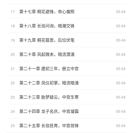
第十七章 桐花避锋，帝心偏照
17
05-04
第十八章 长信问询，暗潮交锋
18
05-04
第十九章 桐花载恩，后位伏笔
19
05-04
第二十章 风起微末，暗流潜涌
20
05-04
第二十一章 建初三年，册立中宫
21
05-04
第二十二章 凤仪初掌，暗流暗涌
22
05-04
第二十三章 胎梦疑云，中宫生寒
23
05-04
第二十四章 龙子名庆，中宫凝霜
24
05-04
第二十五章 长信抚育，中宫敛锋
25
05-04