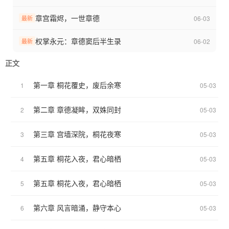
同受封贵人，自此踏入深宫棋局。
章宫霜烬，一世章德
06-03
最新
刘炟承明章盛世，怜她傲骨通透，知她背负家族荣辱，予她椒房独
宠，万般偏爱皆系于她一身。他护她于后宫纷争，容她于权谋算
权掌永元：章德窦后半生录
06-02
最新
计，是她风雨深宫中唯一的暖意与庇护。窦瑾在君王绵长的深情
正文
里，卸下心防交付真心，二人相守相伴，共渡深宫暗流。
第一章 桐花覆史，废后余寒
1
05-03
马太后崩逝后，后宫制衡瓦解，窦瑾为保全家族步步筹谋，扶持养
子刘肇登位，临朝称制创下旷世功绩。然盛宠终有尽，刘炟骤然离
第二章 章德凝眸，双姝同封
2
05-03
世，她失去此生唯一依靠，昔日养子忌惮其权柄，发动政变将她软
禁南宫。半生章德情深，半生权倾朝野，最终只剩深宫孤寒，一生
第三章 宫墙深院，桐花夜寒
3
05-03
荣辱爱恨，皆始于章德殿那场惊鸿初见。
第五章 桐花入夜，君心暗栖
4
05-03
第五章 桐花入夜，君心暗栖
5
05-03
第六章 风言暗涌，静守本心
6
05-03