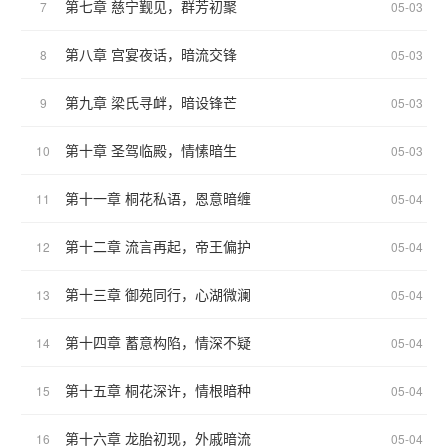
第七章 慈宁觐见，群芳初聚
7
05-03
第八章 宫宴夜话，暗流交锋
8
05-03
第九章 梁氏寻衅，暗设锋芒
9
05-03
第十章 圣驾临殿，情愫暗生
10
05-03
第十一章 桐花私语，恩意暗缠
11
05-04
第十二章 流言再起，帝王偏护
12
05-04
第十三章 御苑同行，心湖微澜
13
05-04
第十四章 蓄意构陷，情深不疑
14
05-04
第十五章 桐花深许，情根暗种
15
05-04
第十六章 龙胎初现，外戚暗流
16
05-04