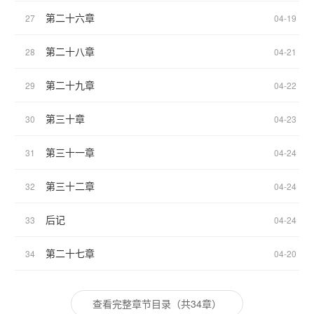
第二十六章
27
04-19
第二十八章
28
04-21
第二十九章
29
04-22
第三十章
30
04-23
第三十一章
31
04-24
第三十二章
32
04-24
后记
33
04-24
第二十七章
34
04-20
查看完整章节目录（共34章）