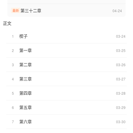
第三十二章
04-24
最新
正文
楔子
1
03-24
第一章
2
03-25
第二章
3
03-26
第三章
4
03-27
第四章
5
03-28
第五章
6
03-29
第六章
7
03-30