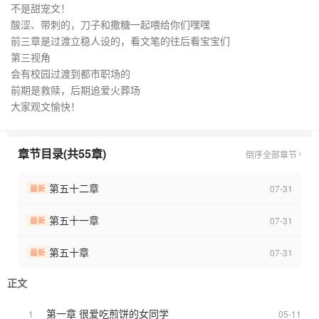
不是甜宠文！
酸涩、带刺的，刀子和撒糖一起喂给你们嘿嘿
前三章是过渡立稳人设的，看文笔的往后看宝宝们
第三视角
会有校园过渡到都市职场的
前期是救赎，后期追爱火葬场
大家观文愉快！
章节目录(共55章)
倒序
全部章节
第五十二章
07-31
最新
第五十一章
07-31
最新
第五十章
07-31
最新
正文
第一章 很爱吃煎饼的女同学
1
05-11