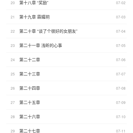
第十八章 “奖励”
20
07-02
第十九章 霖孀玥
21
07-03
第二十章 “谈了个很好的女朋友”
22
07-04
第二十一章 浅昕的心事
23
07-05
第二十二章
24
07-06
第二十三章
25
07-07
第二十四章
26
07-08
第二十五章
27
07-09
第二十六章
28
07-10
第二十七章
29
07-11