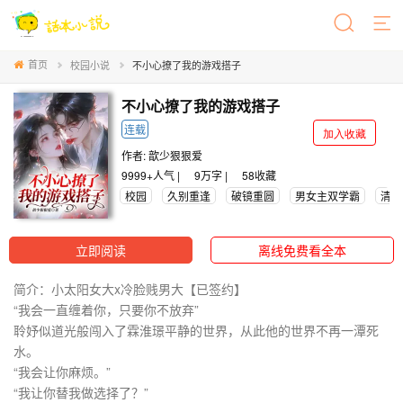
首页
校园小说
不小心撩了我的游戏搭子
不小心撩了我的游戏搭子
连载
加入收藏
作者:
歆少狠狠爱
9999+
人气 |
9万字 |
58
收藏
校园
久别重逢
破镜重圆
男女主双学霸
清冷
立即阅读
离线免费看全本
简介：小太阳女大x冷脸贱男大【已签约】
“我会一直缠着你，只要你不放弃”
聆妤似道光般闯入了霖淮璟平静的世界，从此他的世界不再一潭死
水。
“我会让你麻烦。”
“我让你替我做选择了？”