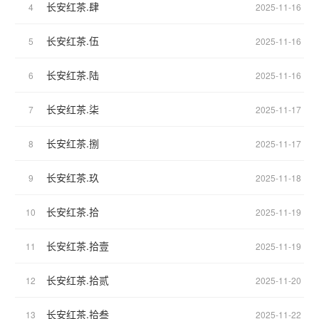
长安红茶.肆
4
2025-11-16
长安红茶.伍
5
2025-11-16
长安红茶.陆
6
2025-11-16
长安红茶.柒
7
2025-11-17
长安红茶.捌
8
2025-11-17
长安红茶.玖
9
2025-11-18
长安红茶.拾
10
2025-11-19
长安红茶.拾壹
11
2025-11-19
长安红茶.拾贰
12
2025-11-20
长安红茶.拾叁
13
2025-11-22