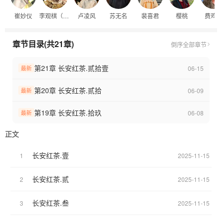
崔妙仪
李观棋（明洵）
卢凌风
苏无名
裴喜君
樱桃
费鸡
章节目录(共21章)
倒序
全部章节
第21章 长安红茶.贰拾壹
06-15
最新
第20章 长安红茶.贰拾
06-09
最新
第19章 长安红茶.拾玖
06-08
最新
正文
长安红茶.壹
1
2025-11-15
长安红茶.贰
2
2025-11-15
长安红茶.叁
3
2025-11-15