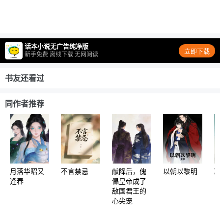
话本小说无广告纯净版
立即下载
新手免费 离线下载 无网阅读
书友还看过
同作者推荐
月落华昭又
不言禁忌
献降后，傀
以朝以黎明
逢春
儡皇帝成了
敌国君王的
心尖宠