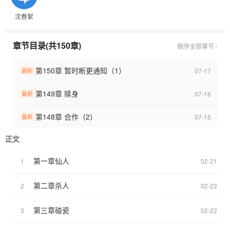
直到后来才发现自己身世如雾，前路未卜。
沈春絮
一朝踏入仙门，遇温润少年许她安稳，遇嘴硬心软的师姐赠她暖
意，亦遇旧梦缠魂，催她直面过往。
天真与算计交织，恩义与仇怨难辨，当封印破碎，前尘翻涌，她才
章节目录(共150章)
倒序
全部章节
知自己的命运从不是自己的。
有人以魂相护，有人以命相搏，有人在尘埃里等她一句“好久不见”。
第150章 暂时断更通知（1）
07-17
最新
她要亲手撕碎宿命的网，在刀光剑影里，寻回属于自己的光。
又名《拂春渡》
第149章 赎身
07-16
最新
第148章 合作（2）
07-15
最新
正文
第一章仙人
1
02-21
第二章杀人
2
02-22
第三章碰瓷
3
02-22