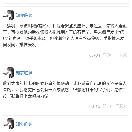
知梦临渊
［惩罚一章被删减的部分：］沈春絮点头应允，走过去，先将人踹跪
下，再拎着他的后衣领将人拖拽到方正的石面前，男人嘴里发出“唔
唔”的声音，似乎想求饶，但拎着他的人没有丝毫停顿，手指插入发
间发间，揪住头发，
07-04
赞(0)
回复(0)
知梦临渊
收到大家的打卡的时候我真的很感动，让我感觉自己写的文还是有人
看的，让我感觉自己会有一点成就感，很感谢打卡的宝子们，是你们
给了我坚持下去的动力😘
03-15
赞(1)
回复(0)
知梦临渊