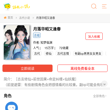
首页
古代小说
月落华昭又逢春
月落华昭又逢春
连载
加入收藏
作者:
知梦临渊
人气 |
15万字 |
72
收藏
古代
修仙
古代言情
有副cp男男女女男女
身
立即阅读
离线免费看全本
简介：［古言修仙+前世因果+命定纠缠+仙妖魔］
（前提避雷：有些剧情角色会把感情看的比较重。副cp可能会有相
同的性别）
角色
沈春絮本是山间小户的女儿，被父母逼迫嫁与富家公子为妾，在仙
全部角色
人的帮助下杀人逃离听城，遇弟子萧雨安，“碰瓷”他借他之手脱离，
一路磕磕绊绊试图掌握自己的命运