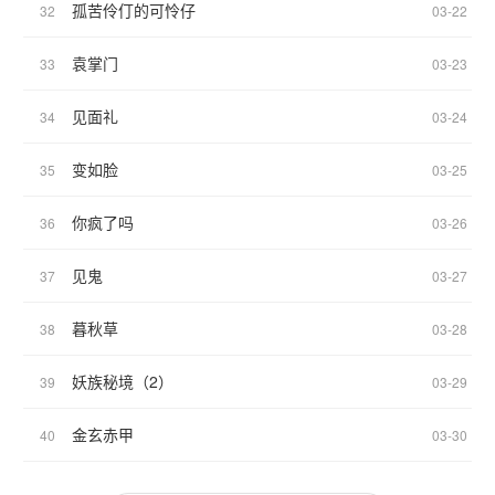
孤苦伶仃的可怜仔
32
03-22
袁掌门
33
03-23
见面礼
34
03-24
变如脸
35
03-25
你疯了吗
36
03-26
见鬼
37
03-27
暮秋草
38
03-28
妖族秘境（2）
39
03-29
金玄赤甲
40
03-30