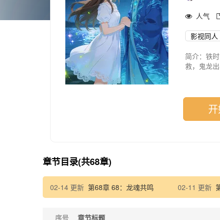
人气
影视同人
简介：铁时
救，鬼龙出
璃，展开一
忆、新欢与
开。
开
章节目录(共68章)
02-14 更新
第68章 68：龙魂共鸣
02-11 更新
序号
章节标题