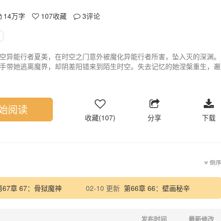
14万字
107
收藏
3
评论
空异能行者夏美，在时空之门意外被魔化异能行者所害，坠入灭的深渊。
手带她逃离魔界，却阴差阳错来到陌生时空。失去记忆的她涅槃重生，邂
段甜宠爱恋。蜜月旅行中，他们意外重返铁时空，夏美与苦寻她的家人重
旧爱、两个时空的牵绊，她将如何抉择？一段融合穿越、奇幻、甜宠与成
始阅读
收藏(107)
分享
下载
倒
第67章 67：骨狱魔神
02-10 更新
第66章 66：壁画秘辛
发布时间
最新修改