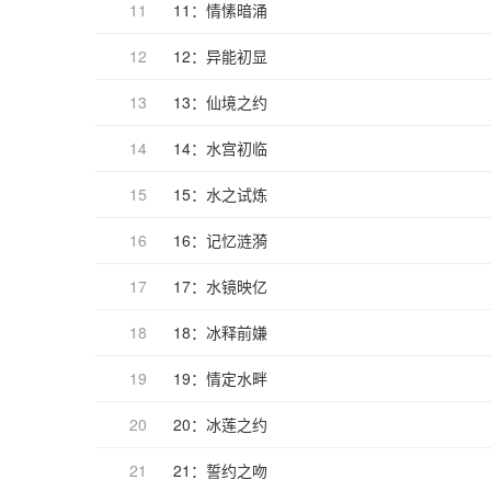
11
11：情愫暗涌
12
12：异能初显
13
13：仙境之约
14
14：水宫初临
15
15：水之试炼
16
16：记忆涟漪
17
17：水镜映亿
18
18：冰释前嫌
19
19：情定水畔
20
20：冰莲之约
21
21：誓约之吻