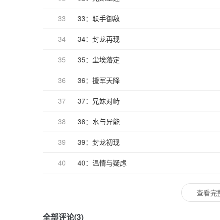
33
33：联手御敌
34
34：封龙再现
35
35：尘埃落定
36
36：援军天降
37
37：兄妹对峙
38
38：水与异能
39
39：封龙初现
40
40：温情与疑虑
查看完
全部评论(3)