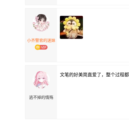
小齐警官的迷妹
文笔的好美简直爱了，整个过程都
逃不掉的情殇