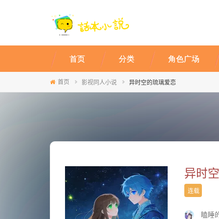
首页
分类
角色广场
首页
影视同人小说
异时空的琉璃爱恋
异时
连载
瞌睡