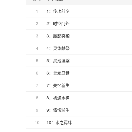
1
1：传功前夕
2
2：时空门外
3
3：魔影突袭
4
4：灵体献祭
5
5：灵池涅槃
6
6：鬼龙显世
7
7：失忆新生
8
8：初遇水神
9
9：情愫渐生
10
10：水之羁绊