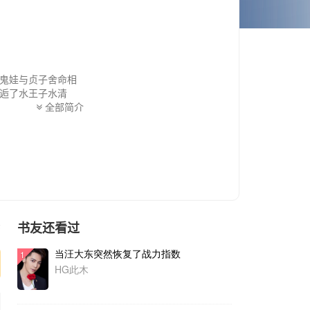
鬼娃与贞子舍命相
逅了水王子水清
逢。面对恢复的记
全部简介
长的故事就此展
书友还看过
序
当汪大东突然恢复了战力指数
1
HG此木