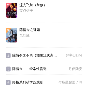
流光飞舞（舞修）
2
零点饼干
陈情令之逃婚
3
艺丝缘
陈情令之不离（如果江厌离生了龙凤胎）
羿寧Elaine
4
陈情令——经常性昏迷
月伊陆安
5
终极系列萌学园观影
与晚星邂逅了吗
6