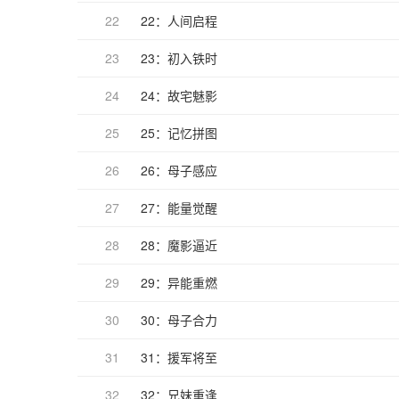
22
22：人间启程
23
23：初入铁时
24
24：故宅魅影
25
25：记忆拼图
26
26：母子感应
27
27：能量觉醒
28
28：魔影逼近
29
29：异能重燃
30
30：母子合力
31
31：援军将至
32
32：兄妹重逢