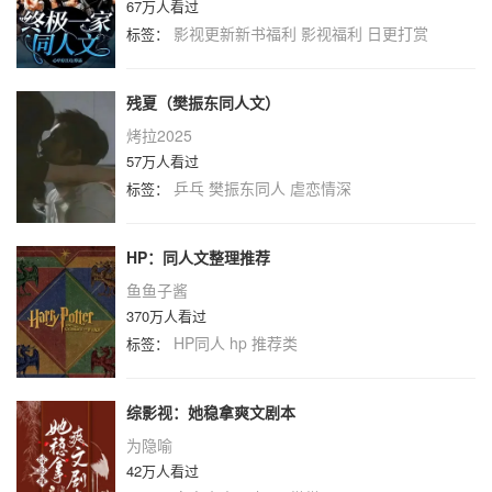
67万人看过
影视更新新书福利
影视福利
日更打赏
标签：
残夏（樊振东同人文）
烤拉2025
57万人看过
乒乓
樊振东同人
虐恋情深
标签：
HP：同人文整理推荐
鱼鱼子酱
370万人看过
HP同人
hp
推荐类
标签：
综影视：她稳拿爽文剧本
为隐喻
42万人看过