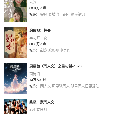
禾泠
3394万人看过
巽风
泰版流星花园
终极笔记
标签：
综影视：掠夺
半花开一夏
3030万人看过
甜宠
综影视
老九門
标签：
周星驰（同人文）之星与希-d026
雨诗泪
13万人看过
同人文
周星驰同人
明星同人日更活动
标签：
终极一家同人文
心中有日月