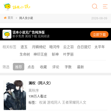
首页
2026-08-09
同人文小说
话本小说无广告纯净版
立即下载
新手免费 离线下载 无网阅读
相关标签
逐玉
月鳞绮纪
暗河传
云之羽
白日提灯
太平年
生命树
神印王座
斩神
叶罗丽
筛选
推荐
点击
收藏
评论
字数
最新
澜权（同人文）
离秋序
136万人看过
权澜
游戏同人
王者荣耀同人文
标签：