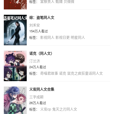
富察贵人
甄嬛
贝微微
标签：
综：盗笔同人文
刘禾安
154万人看过
影视同人
影视日更
明星同人
标签：
诺克（同人文）
汀兰济
24万人看过
奇喵君故事
诺克
鼠克之疯狂童话同人文
标签：
义炭同人文合集
三字成颠
26万人看过
义炭cp
鬼灭之刃同人文
标签：