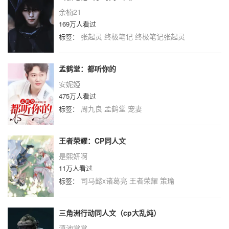
余楠21
169万人看过
张起灵
终极笔记
终极笔记张起灵
标签：
孟鹤堂：都听你的
安妮婭
475万人看过
周九良
孟鹤堂
宠妻
标签：
王者荣耀：CP同人文
是熙妍啊
11万人看过
司马懿x诸葛亮
王者荣耀
策瑜
标签：
三角洲行动同人文（cp大乱炖）
滇池棠棠