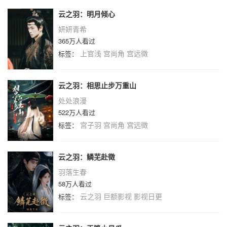
云之羽：明月倾心
妍妍青希
365万人看过
上官浅
宫尚角
宫远徵
标签：
云之羽：相思止步万重山
处处浪漫
522万人看过
宫子羽
宫尚角
宫远徵
标签：
云之羽：鳞芜赴徵
羽落生春
58万人看过
云之羽
巨额影视
影视日更
标签：