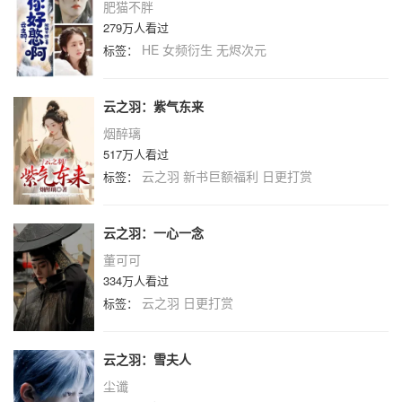
肥猫不胖
279万人看过
HE
女频衍生
无烬次元
标签：
云之羽：紫气东来
烟醉璃
517万人看过
云之羽
新书巨额福利
日更打赏
标签：
云之羽：一心一念
董可可
334万人看过
云之羽
日更打赏
标签：
云之羽：雪夫人
尘谶