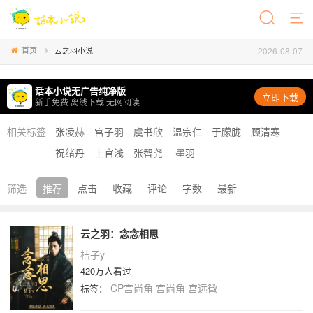
首页
2026-08-07
云之羽小说
话本小说无广告纯净版
立即下载
新手免费 离线下载 无网阅读
相关标签
张凌赫
宫子羽
虞书欣
温宗仁
于朦胧
顾清寒
祝绪丹
上官浅
张智尧
墨羽
筛选
推荐
点击
收藏
评论
字数
最新
云之羽：念念相思
桔子y
420万人看过
CP宫尚角
宫尚角
宫远徵
标签：