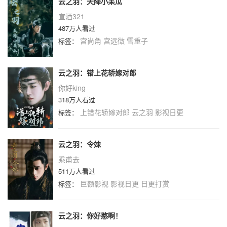
云之羽：天降小呆瓜
宣酒321
487万人看过
宫尚角
宫远徴
雪重子
标签：
云之羽：错上花轿嫁对郎
你好king
318万人看过
上错花轿嫁对郎
云之羽
影视日更
标签：
云之羽：令妹
乘甫去
511万人看过
巨额影视
影视日更
日更打赏
标签：
云之羽：你好憨啊！