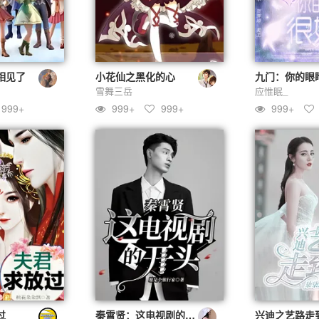
相见了
小花仙之黑化的心
九门：你的眼
雪舞三岳
应惟眠_
999+
999+
999+
999+
过
秦霄贤：这电视剧的开头
兴迪之艺路走