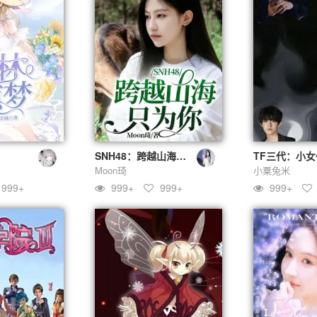
SNH48：跨越山海只为你
Moon琦
小粟兔米
999+
999+
999+
999+