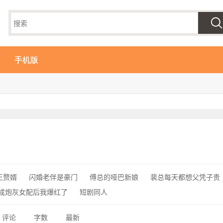
手机版
王赘婿
闪婚老伴是豪门
傅总的哑巴新娘
裴总每天都想父凭子贵
成炮灰女配后我爆红了
短剧同人
评论
字数
最新