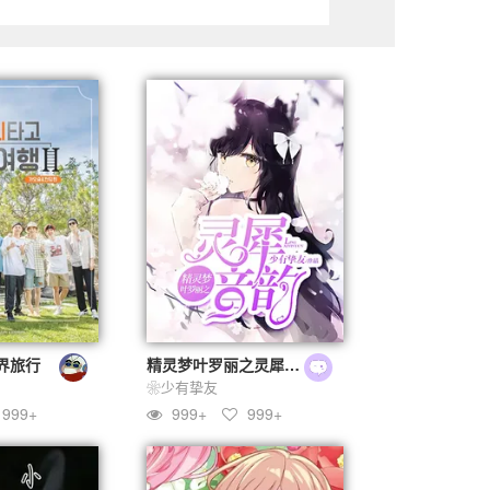
界旅行
精灵梦叶罗丽之灵犀音韵
❀少有挚友
999+
999+
999+