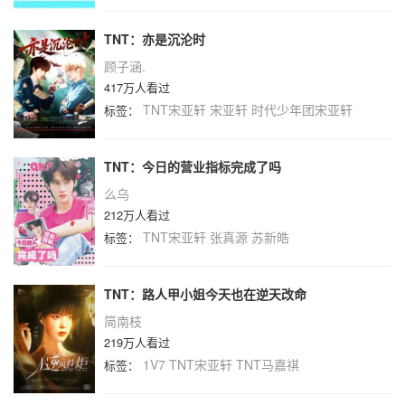
TNT：亦是沉沦时
顾子涵.
417万人看过
TNT宋亚轩
宋亚轩
时代少年团宋亚轩
标签：
TNT：今日的营业指标完成了吗
么乌
212万人看过
TNT宋亚轩
张真源
苏新皓
标签：
TNT：路人甲小姐今天也在逆天改命
简南枝
219万人看过
1V7
TNT宋亚轩
TNT马嘉祺
标签：