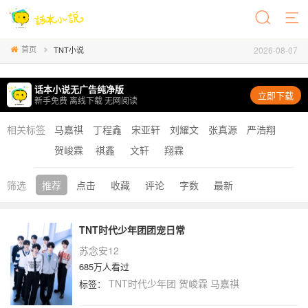
首页
2026-08-07
TNT小说
话本小说无广告纯净版
立即下载
新手免费 离线下载 无网阅读
相关标签
马嘉祺
丁程鑫
宋亚轩
刘耀文
张真源
严浩翔
贺峻霖
祺鑫
文轩
翔霖
筛选
推荐
点击
收藏
评论
字数
最新
TNT时代少年团团宠日常
苏念安12
685万人看过
TNT时代少年团
贺峻霖
马嘉祺
标签：