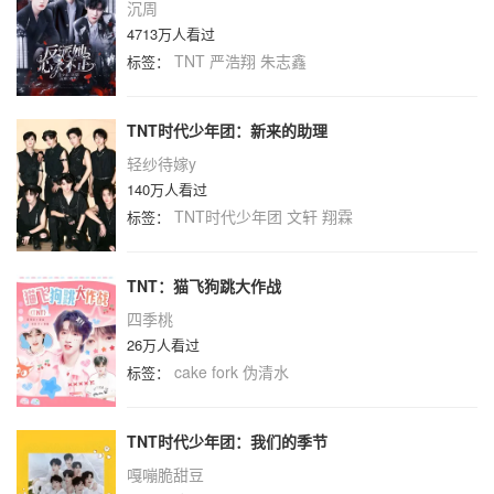
沉周
4713万人看过
TNT
严浩翔
朱志鑫
标签：
TNT时代少年团：新来的助理
轻纱待嫁y
140万人看过
TNT时代少年团
文轩
翔霖
标签：
TNT：猫飞狗跳大作战
四季桃
26万人看过
cake
fork
伪清水
标签：
TNT时代少年团：我们的季节
嘎嘣脆甜豆