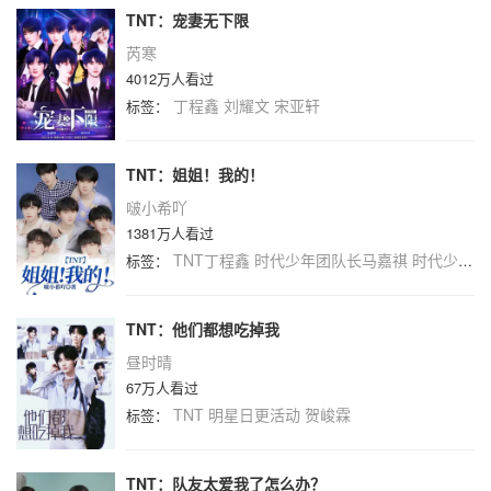
TNT：宠妻无下限
芮寒
4012万人看过
丁程鑫
刘耀文
宋亚轩
标签：
TNT：姐姐！我的！
啵小希吖
1381万人看过
TNT丁程鑫
时代少年团队长马嘉祺
时代少年团马嘉祺
标签：
TNT：他们都想吃掉我
昼时晴
67万人看过
TNT
明星日更活动
贺峻霖
标签：
TNT：队友太爱我了怎么办？