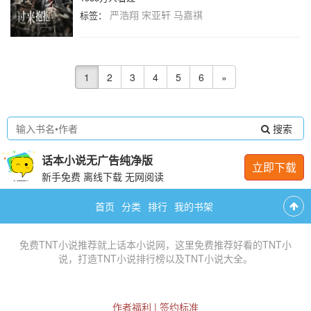
严浩翔
宋亚轩
马嘉祺
标签：
1
2
3
4
5
6
»
搜索
话本小说无广告纯净版
立即下载
新手免费 离线下载 无网阅读
首页
分类
排行
我的书架
免费
TNT小说推荐
就上话本小说网，这里免费推荐
好看的TNT小
说
，打造
TNT小说排行榜
以及
TNT小说大全
。
作者福利
|
签约标准