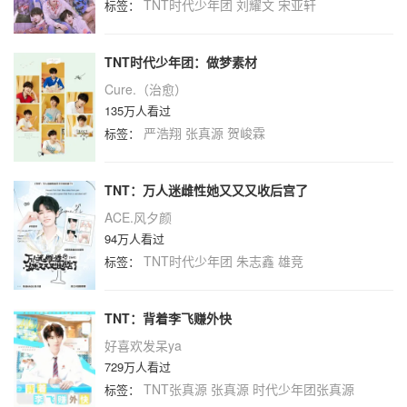
TNT时代少年团
刘耀文
宋亚轩
标签：
TNT时代少年团：做梦素材
Cure.（治愈）
135万人看过
严浩翔
张真源
贺峻霖
标签：
TNT：万人迷雌性她又又又收后宫了
ACE.风夕颜
94万人看过
TNT时代少年团
朱志鑫
雄竞
标签：
TNT：背着李飞赚外快
好喜欢发呆ya
729万人看过
TNT张真源
张真源
时代少年团张真源
标签：