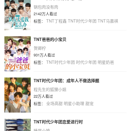
锅包肉没有肉
2142万人看过
TNT丁程鑫
TNT时代少年团
TNT马嘉祺
标签：
TNT爸爸的小宝贝
贺卿柠
931万人看过
TNT时代少年团
时代少年团
明星奶爸
标签：
TNT时代少年团：成年人不做选择题
程先生的狐狸小姐
22万人看过
全场高甜
明星小助理
甜宠
标签：
TNT时代少年团恋爱进行时
睡觉小娩