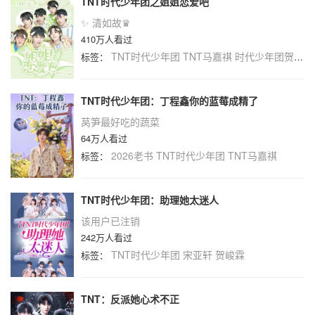
TNT时代少年团之姐姐恋爱吧
✨ 清如故♛
410万人看过
TNT时代少年团
TNT马嘉祺
时代少年团贺骏霖
标签：
TNT时代少年团：丁程鑫你的蓝莓成精了
莴笋最好吃的蔬菜
64万人看过
2026老书
TNT时代少年团
TNT马嘉祺
标签：
TNT时代少年团：助理她太迷人
该用户已注销
242万人看过
TNT时代少年团
宋亚轩
贺峻霖
标签：
TNT：反派她心术不正