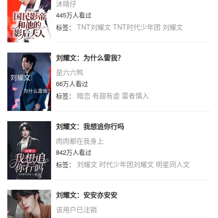
沐晴仔
445万人看过
TNT刘耀文
TNT时代少年团
刘耀文
标签：
刘耀文：为什么雷我？
是六六鸭
66万人看过
暗恋
有甜有虐
雷者慎入
标签：
刘耀文：我想追你行吗
肉肉都在我身上
842万人看过
刘耀文
时代少年团刘耀文
明星同人文
标签：
刘耀文：安安亦安安
该用户已注销