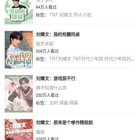
84万人看过
TNT
刘耀文
同人小说
标签：
刘耀文：我的校霸同桌
偽艺术家
226万人看过
TNT刘耀文
TNT时代少年团
时代少年团刘耀文
标签：
刘耀文：游戏我不行
猪不知道什么肉
232万人看过
文轩
祺鑫
翔霖
标签：
刘耀文：原来是个嗲作精姐姐
媚桃
278万人看过