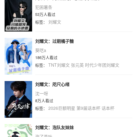
犯困薯条
53万人看过
刘耀文
标签：
刘耀文：过期橘子糖
葵呓a
186万人看过
TNT刘耀文
张元英
时代少年团刘耀文
标签：
刘耀文：咫尺心绪
沈一呀
8万人看过
2026巨额明星
第9届话本杯
话本杯
标签：
刘耀文：泡队友妹妹
泡了茶叶