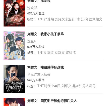
刘耀文：抓紧我
沈欢祁
476万人看过
TNT严浩翔
刘耀文宋亚轩
时代少年团刘耀文
标签：
刘耀文：我家小孩子很乖
沈至a
626万人看过
TNT刘耀文
刘耀文
鞠婧祎
标签：
刘耀文：拽哥就得配甜妹
黑龙江苏人岳母
549万人看过
TNT时代少年团
刘耀文
黑龙江苏人岳母
标签：
刘耀文：国民影帝和他的影后夫人