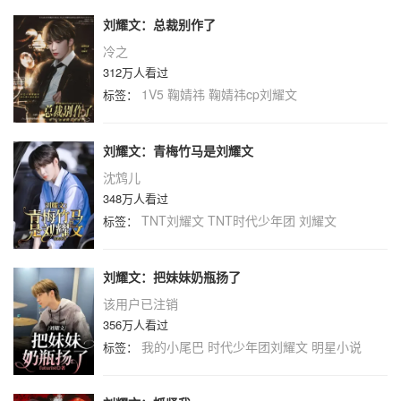
刘耀文：总裁别作了
冷之
312万人看过
1V5
鞠婧祎
鞠婧祎cp刘耀文
标签：
刘耀文：青梅竹马是刘耀文
沈鸩儿
348万人看过
TNT刘耀文
TNT时代少年团
刘耀文
标签：
刘耀文：把妹妹奶瓶扬了
该用户已注销
356万人看过
我的小尾巴
时代少年团刘耀文
明星小说
标签：