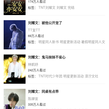
174万人看过
TNT刘耀文
刘耀文
完结
标签：
刘耀文：被他公开宠了
TT复TT
69万人看过
明星同人新书
明星更新活动
暑假明星同人文
标签：
刘耀文：鬼马妹妹不省心
林鹤妤
242万人看过
TNT时代少年团
明星更新活动
漳泞文社
标签：
刘耀文：同桌有点乖
陈肆宣
335万人看过