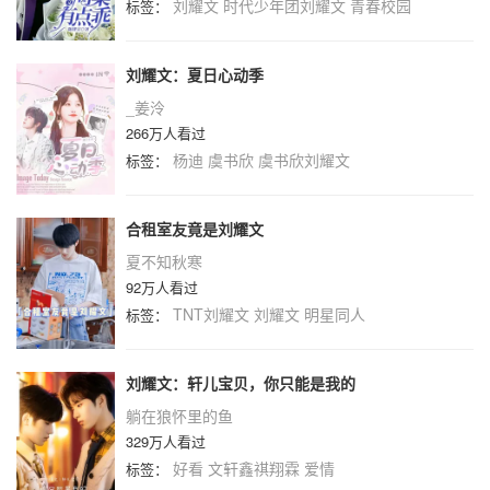
刘耀文
时代少年团刘耀文
青春校园
标签：
刘耀文：夏日心动季
_姜泠
266万人看过
杨迪
虞书欣
虞书欣刘耀文
标签：
合租室友竟是刘耀文
夏不知秋寒
92万人看过
TNT刘耀文
刘耀文
明星同人
标签：
刘耀文：轩儿宝贝，你只能是我的
躺在狼怀里的鱼
329万人看过
好看
文轩鑫祺翔霖
爱情
标签：