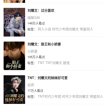
刘耀文：过分喜欢
啵粼GAI
149万人看过
同人小说
时代少年团刘耀文
明星同人
标签：
刘耀文：狼王和小娇妻
小胖基
105万人看过
TNT
TNT刘耀文
甜宠
标签：
TNT：刘耀文的妹妹好可爱
初荞
17万人看过
TNT时代少年团
时代少年团刘耀文
明星同人
标签：