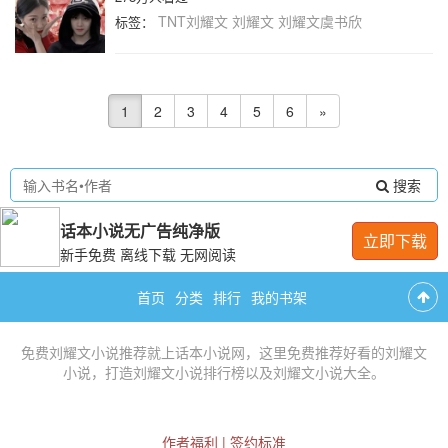
TNT刘耀文
刘耀文
刘耀文虞书欣
标签：
1
2
3
4
5
6
»
搜索
话本小说无广告纯净版
立即下载
新手免费 离线下载 无网阅读
首页
分类
排行
我的书架
免费
刘耀文小说推荐
就上话本小说网，这里免费推荐
好看的刘耀文
小说
，打造
刘耀文小说排行榜
以及
刘耀文小说大全
。
作者福利
|
签约标准