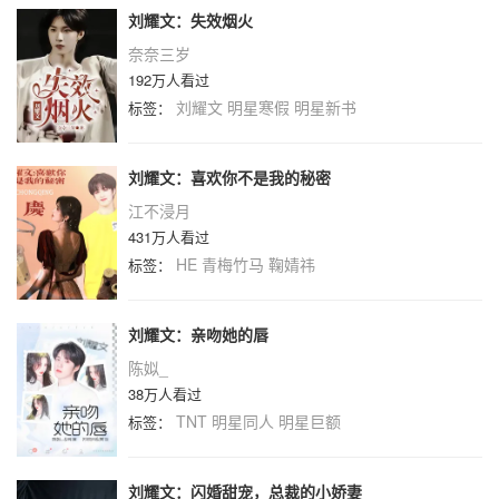
刘耀文：失效烟火
奈奈三岁
192万人看过
刘耀文
明星寒假
明星新书
标签：
刘耀文：喜欢你不是我的秘密
江不浸月
431万人看过
HE
青梅竹马
鞠婧祎
标签：
刘耀文：亲吻她的唇
陈姒_
38万人看过
TNT
明星同人
明星巨额
标签：
刘耀文：闪婚甜宠，总裁的小娇妻