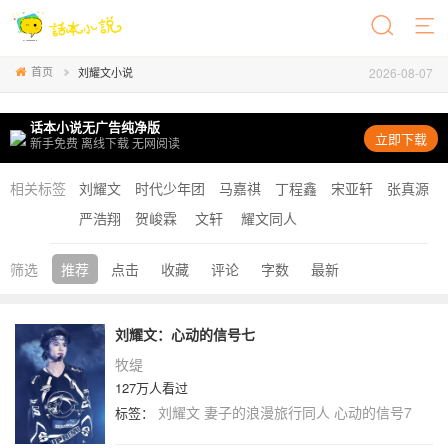
首页
2026-08-07
刘耀文小说
话本小说无广告纯净版
立即下载
新手免费 离线下载 无网阅读
相关标签
刘耀文
时代少年团
马嘉祺
丁程鑫
宋亚轩
张真源
严浩翔
贺峻霖
文轩
耀文同人
筛选
推荐
点击
收藏
评论
字数
最新
刘耀文：心动的信号七
牧缇
127万人看过
刘耀文
妻子的浪漫旅行同人
心动的信号7
标签：