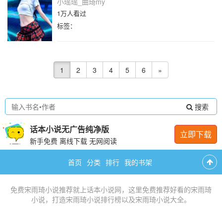
小瑶瑶_曲琦my
1万人看过
标签：
1
2
3
4
5
6
»
搜索
话本小说无广告纯净版
立即下载
新手免费 离线下载 无网阅读
首页
分类
排行
我的书架
免费
宋雨琦小说推荐
就上话本小说网，这里免费推荐
好看的宋雨琦
小说
，打造
宋雨琦小说排行榜
以及
宋雨琦小说大全
。