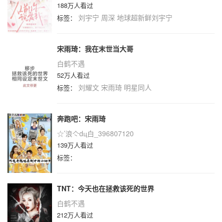
188万人看过
刘宇宁
周深
地球超新鲜刘宇宁
标签：
宋雨琦：我在末世当大哥
白鹤不遇
52万人看过
刘耀文
宋雨琦
明星同人
标签：
奔跑吧：宋雨琦
☆’浪亽dц白_396807120
139万人看过
标签：
TNT：今天也在拯救该死的世界
白鹤不遇
212万人看过