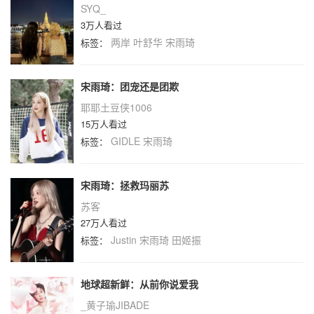
SYQ_
3万人看过
两岸
叶舒华
宋雨琦
标签：
宋雨琦：团宠还是团欺
耶耶土豆侠1006
15万人看过
GIDLE
宋雨琦
标签：
宋雨琦：拯救玛丽苏
苏客
27万人看过
Justin
宋雨琦
田姬振
标签：
地球超新鲜：从前你说爱我
_黄子瑜JIBADE