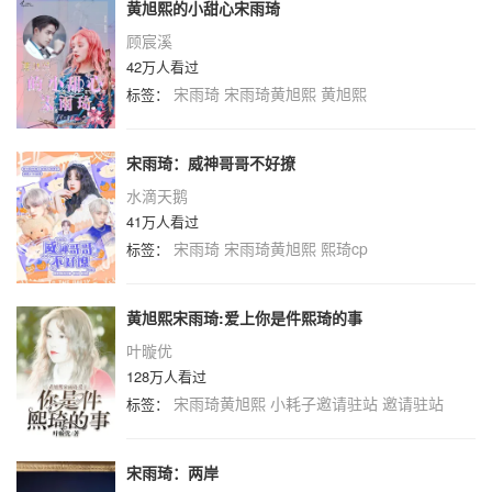
黄旭熙的小甜心宋雨琦
顾宸溪
42万人看过
宋雨琦
宋雨琦黄旭熙
黄旭熙
标签：
宋雨琦：威神哥哥不好撩
水滴天鹅
41万人看过
宋雨琦
宋雨琦黄旭熙
熙琦cp
标签：
黄旭熙宋雨琦:爱上你是件熙琦的事
叶暶优
128万人看过
宋雨琦黄旭熙
小耗子邀请驻站
邀请驻站
标签：
宋雨琦：两岸