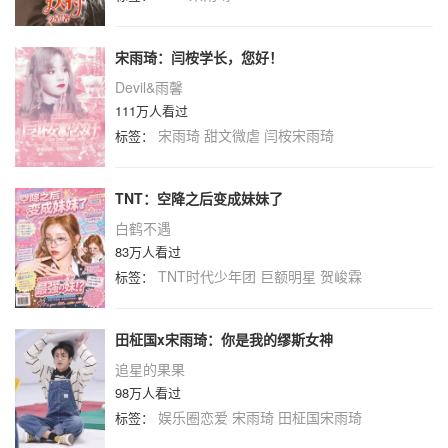
宋雨琦：闫桉学长，您好！
Devil&雨馨
111万人看过
宋雨琦
甜文微虐
闫桉宋雨琦
标签：
TNT：空降之后变成妹妹了
白鹤不遇
83万人看过
TNT时代少年团
巨额明星
贺峻霖
标签：
田柾国x宋雨琦：你是我的缪斯女神
追星的果果
98万人看过
娱乐圈恋爱
宋雨琦
田柾国宋雨琦
标签：