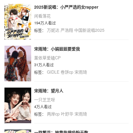
2025新说唱：小严严选的女rapper
闲看落花
194万人看过
万妮达
严浩翔
中国新说唱2025
标签：
宋雨琦：小娟姐姐要爱我
薰依草爱磕CP
31万人看过
GIDLE
卷饼cp
宋雨琦
标签：
宋雨琦：望月人
一只芝芝呀
4万人看过
两岸cp
叶舒华
宋雨琦
标签：
一路繁花：她靠热搜吸粉无数