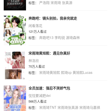
严浩翔
宋雨琦
张真源
标签：
奔跑吧：镜头别拍，我亲完就走
闲看落花
121万人看过
奔跑吧13
李昀锐
源琦森林
标签：
宋雨琦黄旭熙：遇见你真好
林洛欣
70万人看过
宋雨琦黄旭熙
熙琦cp
黄旭熙Lucas
标签：
全员加速：强忍不哭娇气包
忱忱要减肥dei
566万人看过
宋雨琦TNT
宋雨琦张真源
宋雨琦马嘉祺
标签：