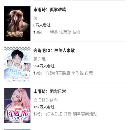
宋雨琦：孤掌难鸣
啓
8万人看过
丁程鑫
宋雨琦
快穿
标签：
奔跑吧13：曲终人未散
楚亦眠
294万人看过
奔跑吧天路篇
李昀锐
白鹿
标签：
宋雨琦：团宠日常
恋旧林的羁鸟
167万人看过
(G)I-DLE
好看
明星更新活动
标签：