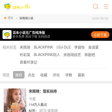
首页
2026-08-08
宋雨琦小说
话本小说无广告纯净版
立即下载
新手免费 离线下载 无网阅读
相关标签
宋雨琦
BLACKPINK
(G)I-DLE
李遐怡
金请夏
朴彩英
BLACKPINK同人
宋雨琦综艺
奔跑吧
青春环游记
筛选
推荐
点击
收藏
评论
字数
最新
宋雨琦：现实扶持
今星
114万人看过
BTS
宋雨琦
标签：