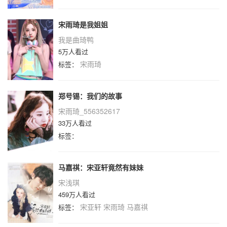
宋雨琦是我姐姐
我是曲琦鸭
5万人看过
宋雨琦
标签：
郑号锡：我们的故事
宋雨琦_556352617
33万人看过
标签：
马嘉祺：宋亚轩竟然有妹妹
宋浅琪
459万人看过
宋亚轩
宋雨琦
马嘉祺
标签：