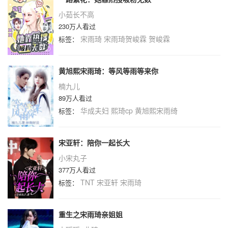
小茹长不高
230万人看过
宋雨琦
宋雨琦贺峻霖
贺峻霖
标签：
黄旭熙宋雨琦：等风等雨等来你
楠九儿
89万人看过
华成夫妇
熙琦cp
黄旭熙宋雨绮
标签：
宋亚轩：陪你一起长大
小宋丸子
377万人看过
TNT
宋亚轩
宋雨琦
标签：
重生之宋雨琦亲姐姐