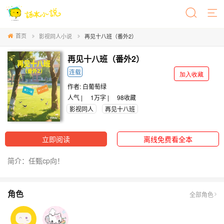
首页
影视同人小说
再见十八班（番外2）
再见十八班（番外2）
连载
加入收藏
作者:
白葡萄绿
人气 |
1万字 |
98
收藏
影视同人
再见十八班
立即阅读
离线免费看全本
简介：任甄cp向！
角色
全部角色