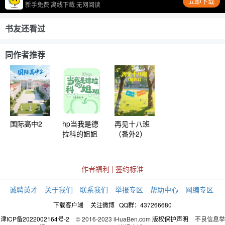
立即下载
新手免费 离线下载 无网阅读
书友还看过
同作者推荐
国际高中2
hp当我是德
再见十八班
拉科的姐姐
（番外2）
作者福利
|
签约标准
诚聘英才
关于我们
联系我们
举报专区
帮助中心
网编专区
下载客户端
关注微博
QQ群：437266680
津ICP备2022002164号-2
© 2016-2023 iHuaBen.com
版权保护声明
不良信息举