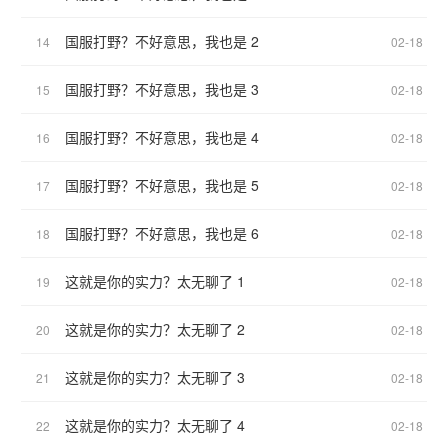
国服打野？不好意思，我也是 2
14
02-18
国服打野？不好意思，我也是 3
15
02-18
国服打野？不好意思，我也是 4
16
02-18
国服打野？不好意思，我也是 5
17
02-18
国服打野？不好意思，我也是 6
18
02-18
这就是你的实力？太无聊了 1
19
02-18
这就是你的实力？太无聊了 2
20
02-18
这就是你的实力？太无聊了 3
21
02-18
这就是你的实力？太无聊了 4
22
02-18