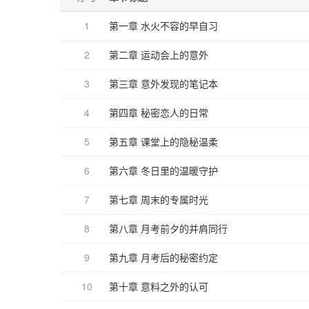
1
第一章 水火不容的早自习
2
第二章 运动会上的意外
3
第三章 意外发现的笔记本
4
第四章 秘密恋人的日常
5
第五章 课堂上的隐秘温柔
6
第六章 冬日里的温暖守护
7
第七章 周末的专属时光
8
第八章 月考前夕的并肩同行
9
第九章 月考后的秘密约定
10
第十章 意料之外的认可