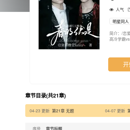
人气
明星同人
简介：/恋爱
高冷学霸v
是宿敌 也
日记里 藏
开
章节目录(共21章)
04-23 更新
第21章 无题
04-07 更新
序号
章节标题