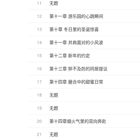
11
无题
12
第十一章 游乐园的心跳瞬间
13
第十章 冬日里的圣诞惊喜
14
第十一章 并肩面对的小风波
15
第十二章 新年的约定
16
第十三章 猝不及防的同居提议
17
第十四章 磨合中的甜蜜日常
18
无题
19
无题
20
第十四章烟火气里的双向奔赴
21
无题