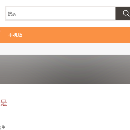
手机版
伏是
逢生