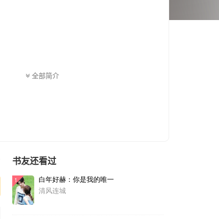
全部简介
书友还看过
序
白年好赫：你是我的唯一
1
清风连城