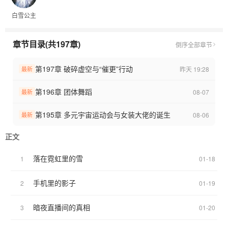
白雪公主
章节目录(共197章)
倒序
全部章节
第197章 破碎虚空与“催更”行动
昨天 19:28
最新
第196章 团体舞蹈
08-07
最新
第195章 多元宇宙运动会与女装大佬的诞生
08-06
最新
正文
落在霓虹里的雪
1
01-18
手机里的影子
2
01-19
暗夜直播间的真相
3
01-20