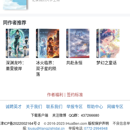
同作者推荐
深渊龙吟：
冰火临界：
共赴永恒
梦幻之童话
墨雯彼岸
双子星的陨
落
作者福利
|
签约标准
诚聘英才
关于我们
联系我们
举报专区
帮助中心
网编专区
下载客户端
关注微博
QQ群：437266680
津ICP备2022002164号-2
© 2016-2023 iHuaBen.com
版权保护声明
不良信息举
报:
tousu@liangzishidai.cn
举报电话:
0772-2994948