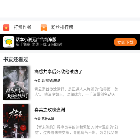
打赏作者
粉丝排行榜
话本小说无广告纯净版
立即下载
新手免费 离线下载 无网阅读
书友还看过
痛感共享后死敌他破防了
作者:聪明的哈密瓜
青云宗首徒沈清辞，是正道人人称颂的"仙界第一美
人"。 他清冷如玉，温润端方，一手清霜剑名动天
下，是无数修仙弟子心中的白月光。 幽冥教教主夜
渊，是正道人人得而诛之的"大魔头"。 他桀骜不驯，
喜美之玫瑰逢渊
杀伐果断，年纪轻轻便一统魔道，眼角一颗泪痣妖冶
惑人，却也冷得像冰。 正邪不两立，他们是天生的
作者:苏什么酥
死敌。 诛仙台一战，两人打得天昏地暗，却意外触
碰到了各自从小佩戴的玉佩——一对上古"同心佩"。
【暂未签约】程序员喜故渊频繁陷入时空混乱的“幻
血契成，痛感连。 从此，他受伤，他疼；他皱眉，
觉”，过去与未来交织，令他痛苦不堪。为寻找父亲
他也跟着心口发闷。 沈清辞："……" 这魔头能不能爱
失踪的真相，他被迫卷入一场爆炸，濒死之际被系统