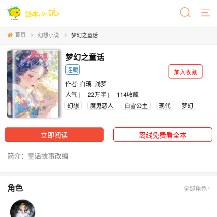
首页
幻想小说
梦幻之童话
梦幻之童话
连载
加入收藏
作者:
白璃_浅梦
人气 |
22万字 |
114
收藏
幻想
魔鬼恋人
白雪公主
现代
梦幻
立即阅读
离线免费看全本
简介：童话故事改编
角色
全部角色