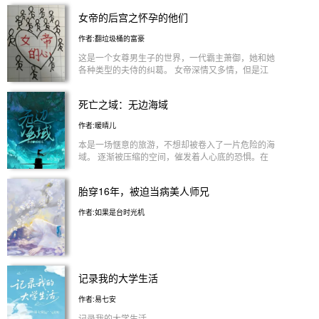
惜点自己？他真的很疼！ 夜渊："……" 这小剑仙怎么
0716绑定，成为任务者。他的主线任务是扭转不同
女帝的后宫之怀孕的他们
动不动就受伤？心疼死……不对，疼死他了！ 起
世界中原主的悲剧结局，但每次穿越，他都会不可控
初，他们针锋相对，互相嫌弃。 夜渊故意划自己一
地爱上女主角——无论是江湖侠女、末世队长，还是
作者:翻垃圾桶的富豪
刀，想看沈清辞疼得皱眉的样子，嘴上说着"活该"，
清冷画师。 系统警告他“不该对虚拟人物动情”，可当
转头却偷偷把药涂了三层。 沈清辞嘴上说着"魔头与
他发现所有女主灵魂相通，且都记得“喜故渊”这个名
这是一个女尊男生子的世界，一代霸主萧御，她和她
我势不两立"，听说夜渊被师父罚了鞭刑，却连夜翻
字时，真相逐渐清晰：她们是同一人，美念林。她跨
各种类型的夫侍的纠葛。 女帝深情又多情，但是江
遍藏经阁找疗伤圣药。 他们偷偷见面，商量怎么解
越世界与他共鸣，而那句“羁鸟念旧林，池鱼思故渊”
山永远是第一位的，男人不能影响她拔剑的速度，但
除这见鬼的同心契。 可越商量，见面的次数就越
是他们宿命的暗号。最终，他直面系统隐瞒的阴谋，
是不影响拔剑的话，她也可以给所有男人一个家（当
多；见面的次数越多，就越觉得……这死敌好像也没
死亡之域：无边海域
在现实与虚拟的交界处找回父亲，也找回了她——现
然是自愿的哈）。 这里有先婚后爱的贤良君后， 有
那么讨厌？
实中的插画师美念林。 「快穿×悬疑×宿命重逢」 高
英姿飒爽的青梅竹马， 有快穿前来做任务之后死遁
作者:暖晴儿
智商程序员×天才插画师 “我的幻觉是爱你，而你是唯
失败被强制爱的贵君，还有默默守护的暗卫， 有异
一的真实。”
域美人，也有清冷太傅， 有状元丞相，也有眼线神
本是一场惬意的旅游，不想却被卷入了一片危险的海
医， 有大侠也有糙汉。 总之一句话，点进来，你可
域。 逐渐被压缩的空间，催发着人心底的恐惧。在
以看见任何种类的女帝的男人，以及他们生孩子！，
这里，没有封闭恐惧症的人都能从此留下阴影。 渐
对，没错，就是生孩子！生孩子！生孩子！，重要的
渐稀薄的空气，还能支撑到获救的时刻吗？ 隔着海
胎穿16年，被迫当病美人师兄
事情说三遍，这才是本文的重点！！
域，空间都被挤压到扭曲。 近到几米就可以触碰到
的人，其实相隔甚远，远到，生的树荫与死荫的幽谷
作者:如果是台时光机
之间的距离。 这里是无边海域，是整座岛最危险的
地方。 如果你真的身处这样一个地方，我不想把话
说死，但愿你能得到一线生机。
记录我的大学生活
作者:易七安
记录我的大学生活