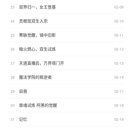
双界归一，女王登基
23
02-09
灵根现双生入宗
24
02-10
寒脉觉醒，镜中旧影
25
02-11
暗火燃心，双生试炼
26
02-12
天道直播启，万界塔门开
27
02-13
魔法学院的叛逆者
28
02-14
自我
29
02-17
兽魂试炼·阿黑的觉醒
30
02-18
记忆
31
02-19