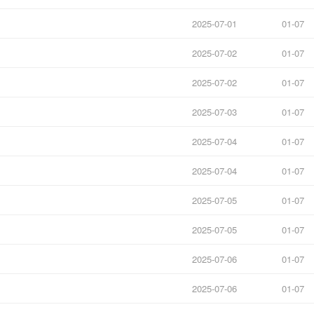
2025-07-01
01-07
2025-07-02
01-07
2025-07-02
01-07
2025-07-03
01-07
2025-07-04
01-07
2025-07-04
01-07
2025-07-05
01-07
2025-07-05
01-07
2025-07-06
01-07
2025-07-06
01-07