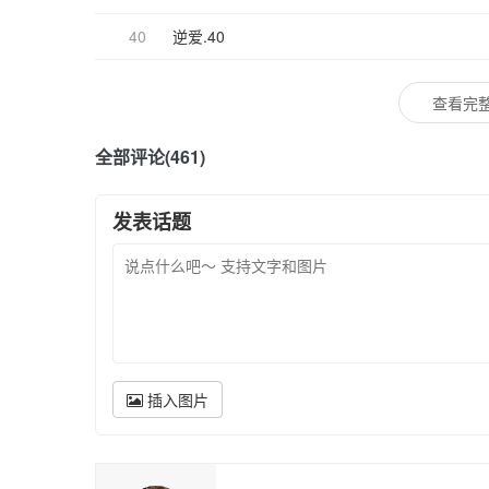
40
逆爱.40
查看完整
全部评论(461)
发表话题
插入图片