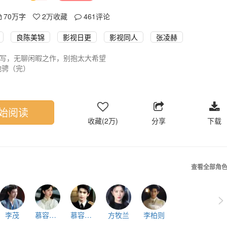
70万字
2万
收藏
461
评论
良陈美锦
影视日更
影视同人
张凌赫
写，无聊闲暇之作，别抱太大希望
池骋（完）
.燕迟（弃）
.纪伯宰（完）
.苏昌河（完）
心.梵云飞（完）
始阅读
.唐俪辞&宛郁月旦（弃）
收藏(2万)
分享
下载
行.萧瑟（完）
.苏昌河（完）
旦（完）
谢征（完）
查看全部角
2.0齐旻（完）
绮纪（完）
美锦.叶限（完）
>
.谢燕来
档案.张海侠/张海楼
李茂
慕容清薇
慕容清峄
方牧兰
李柏则
骨头.陈异