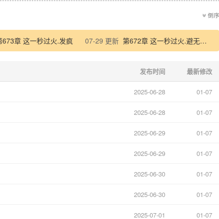
萧无衣ing
倒
戏描写缺欠，文笔一般，主线跟着剧情走
第673章 这一秒过火.发疯
07-29 更新
第672章 这一秒过火.避无可避
手之作，介意慎入
发布时间
最新修改
2025-06-28
01-07
2025-06-28
01-07
2025-06-29
01-07
2025-06-29
01-07
2025-06-30
01-07
2025-06-30
01-07
2025-07-01
01-07