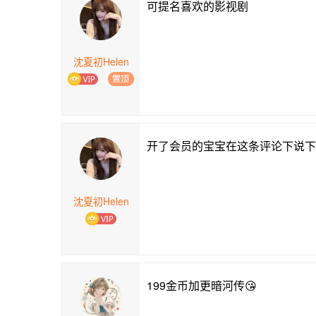
可提名喜欢的影视剧
沈夏初Helen
开了会员的宝宝在这条评论下说下
沈夏初Helen
199金币加更暗河传😘