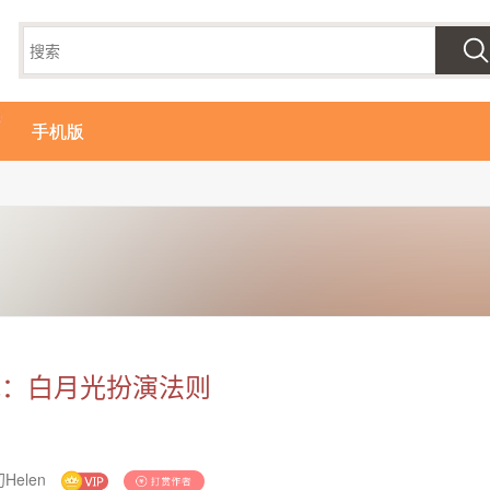
手机版
视：白月光扮演法则
Helen