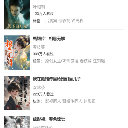
叶昭朝
123万人看过
吕洞宾
综影视
钟离权
标签：
甄嬛传：相思无解
春枝暮
309万人看过
原创女主CP周玄凌
春枝暮
江知韫
标签：
我在甄嬛传里给她们当儿子
双冰茶
223万人看过
影视同人
甄嬛传同人
综影视
标签：
综影视：春色惊觉
阿清有话说