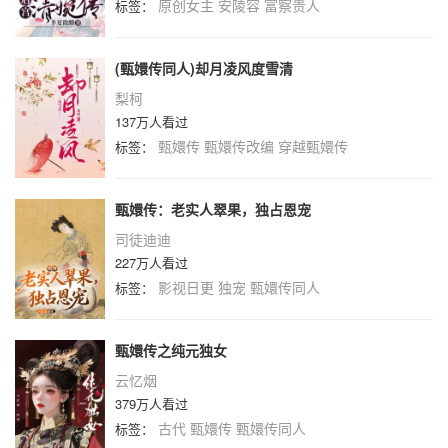
原创女主
安陵容
富察贵人
标签：
(甄嬛传同人)却月凌风度雪清
梨柯
137万人看过
甄嬛传
甄嬛传改编
穿越甄嬛传
标签：
甄嬛传：老实人翠果，独占恩宠
司徒迪迪
227万人看过
影视日更
独宠
甄嬛传同人
标签：
甄嬛传之纯元独女
云忆烟
379万人看过
古代
甄嬛传
甄嬛传同人
标签：