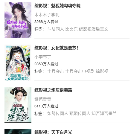
综影视：魅狐她勾魂夺魄
木木木子李呢
3268万人看过
斗陆同人
比比东
综影视漫后宫文
标签：
综影视：女配就是要苏！
小李布丁
2360万人看过
士兵突击
士兵突击电视剧
综影视
标签：
综影视之炮灰逆袭路
紫苑青青
6113万人看过
如懿传同人
甄嬛传同人
知否知否墨兰
标签：
综影视：天下白月光