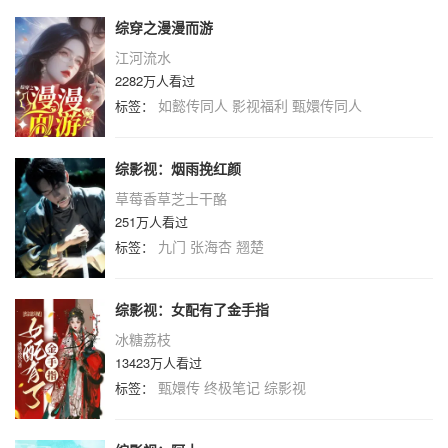
综穿之漫漫而游
江河流水
2282万人看过
如懿传同人
影视福利
甄嬛传同人
标签：
综影视：烟雨挽红颜
草莓香草芝士干酪
251万人看过
九门
张海杏
翘楚
标签：
综影视：女配有了金手指
冰糖荔枝
13423万人看过
甄嬛传
终极笔记
综影视
标签：