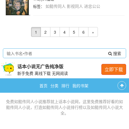
如懿传同人
影视同人
进忠公公
标签：
1
2
3
4
5
6
»
搜索
话本小说无广告纯净版
立即下载
新手免费 离线下载 无网阅读
首页
分类
排行
我的书架
免费
如懿传同人小说推荐
就上话本小说网，这里免费推荐
好看的如
懿传同人小说
，打造
如懿传同人小说排行榜
以及
如懿传同人小说大
全
。