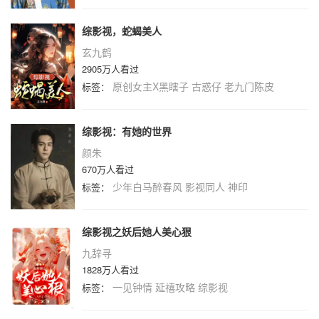
综影视，蛇蝎美人
玄九鹤
2905万人看过
原创女主X黑瞎子
古惑仔
老九门陈皮
标签：
综影视：有她的世界
颜朱
670万人看过
少年白马醉春风
影视同人
神印
标签：
综影视之妖后她人美心狠
九辞寻
1828万人看过
一见钟情
延禧攻略
综影视
标签：