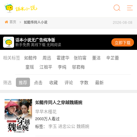
首页
2026-08-08
如懿传同人小说
话本小说无广告纯净版
立即下载
新手免费 离线下载 无网阅读
相关标签
如懿传
周迅
霍建华
张钧甯
董洁
辛芷蕾
童瑶
江祖平
李纯
邬君梅
筛选
推荐
点击
收藏
评论
字数
最新
如懿传同人之穿越魏嬿婉
早早木槿花
2003万人看过
李玉
进忠公公
魏嬿婉
标签：