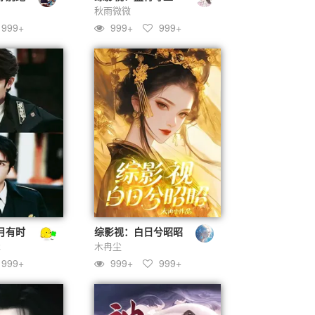
秋雨微微
999+
999+
999+
月有时
综影视：白日兮昭昭
木
木冉尘
999+
999+
999+