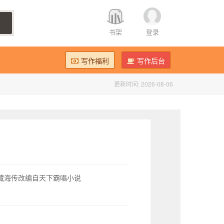
书架
登录
写作福利
写作后台
更新时间:
2026-08-06
藏海传改编自天下霸唱小说