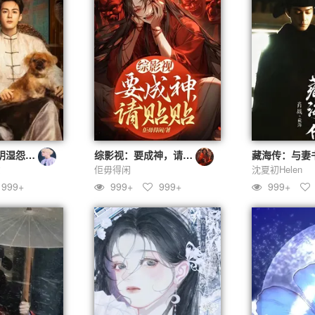
综影视：又被阴湿怨夫们缠上了
综影视：要成神，请贴贴
藏海传：与妻
意
佢毋得闲
沈夏初Helen
999+
999+
999+
999+