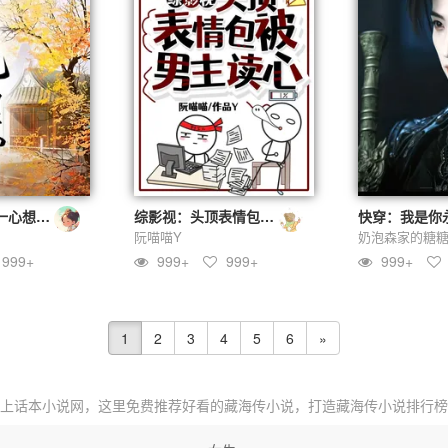
综穿影视配角一心想过好日子
综影视：头顶表情包被男主读心
阮喵喵Y
奶泡森家的糖
999+
999+
999+
999+
1
2
3
4
5
6
»
上话本小说网，这里免费推荐
好看的藏海传小说
，打造
藏海传小说排行榜