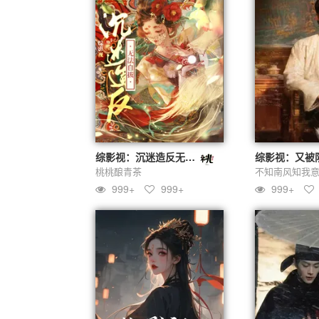
综影视：沉迷造反无法自拔
桃桃酿青茶
不知南风知我
999+
999+
999+