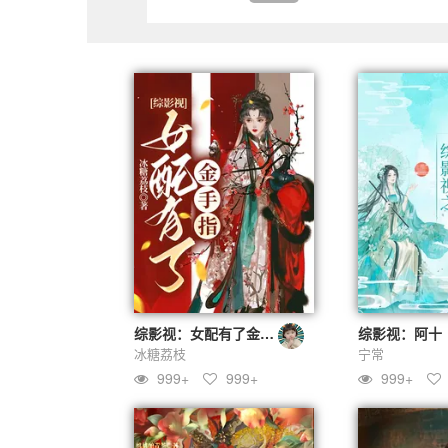
综影视：女配有了金手指
综影视：阿十
冰糖荔枝
宁常
999+
999+
999+