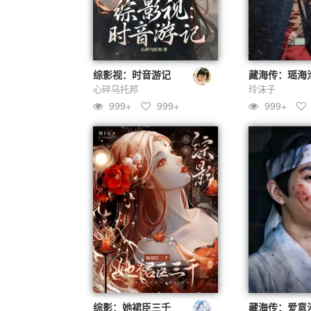
综影视：时音游记
藏海传：瑶海
心碎乌托邦
玲沫子
999+
999+
999+
综影：她裙臣三千
藏海传：爱意