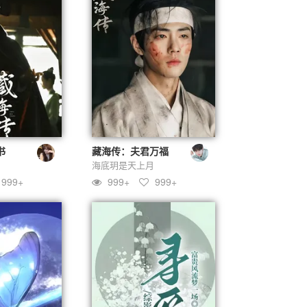
书
藏海传：夫君万福
海底玥是天上月
999+
999+
999+