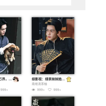
综影视：撩遍万界，我的饭票有点甜
综影视：绿茶妹妹她很甜
南绾清茶柚
999+
999+
999+