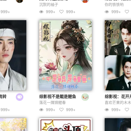
沉默的袖子
你的铁铁哟
999+
999+
999+
999+
流转
综影视不是鲲是鲤鱼
综影视：花开
落花一隅锦鲤春
喜欢芒果的木
999+
999+
999+
999+