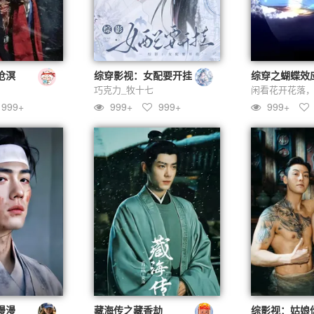
沧溟
综穿影视：女配要开挂
综穿之蝴蝶效
巧克力_牧十七
999+
999+
999+
999+
漫漫
藏海传之藏香劫
综影视：姑娘