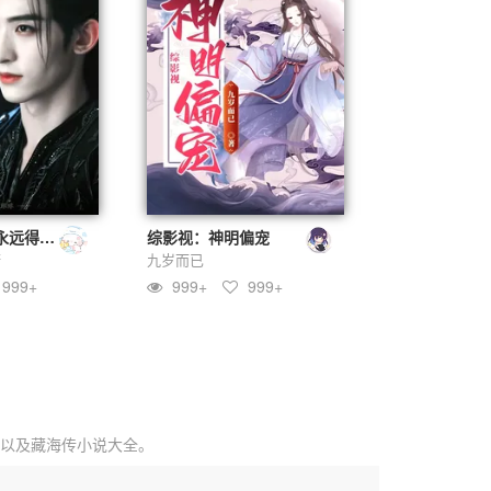
快穿：我是你永远得不到的爸爸
综影视：神明偏宠
糖
九岁而已
999+
999+
999+
以及
藏海传小说大全
。