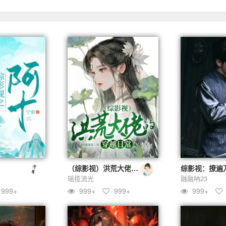
（综影视）洪荒大佬的穿越日常
瑶揽流光
融融呐23
999+
999+
999+
999+