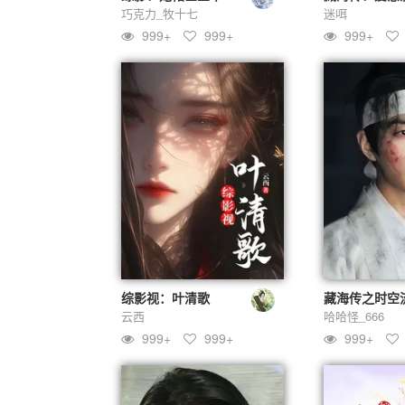
巧克力_牧十七
迷咡
999+
999+
999+
综影视：叶清歌
藏海传之时空
云西
哈哈怪_666
999+
999+
999+