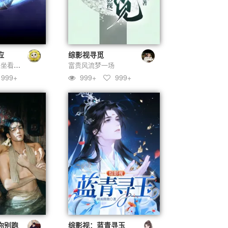
应
综影视寻觅
闲看花开花落，坐看云卷云舒
富贵风流梦一场
999+
999+
999+
你别跑
综影视：蓝青寻玉