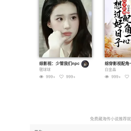
综影视：少管我们npc
毽球球
白金晶
999+
999+
999+
免费
藏海传小说推荐
就