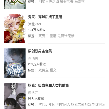
明星日更活动
暑假老书
马嘉祺
标签：
鬼灭：穿越后成了童磨
沐北kiter
124万人看过
双男主
童磨
鬼舞辻无惨
标签：
原创双男主合集
赤飞冥
269万人看过
双男主
甜文
标签：
祺鑫：吸血鬼和人类的故事
凯洛吖
91万人看过
时代少年团
明星同人
祺鑫文轩翔霖单身狗源
标签：