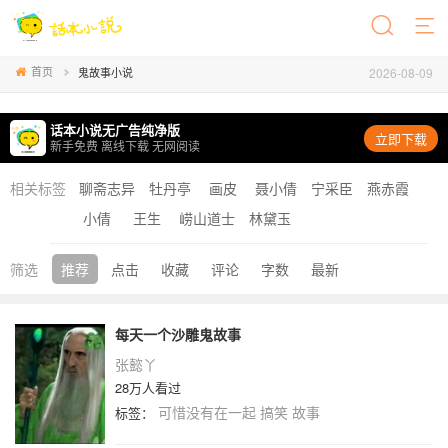
首页
2026-08-09
鬼故事小说
话本小说无广告纯净版
立即下载
新手免费 离线下载 无网阅读
相关标签
聊斋志异
牡丹亭
画皮
聂小倩
宁采臣
燕赤霞
小倩
王生
崂山道士
林黛玉
筛选
推荐
点击
收藏
评论
字数
最新
每天一个沙雕鬼故事
张懿丫
28万人看过
可惜没有在一起
搞笑
故事
标签：