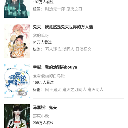
197万人看过
时透无一郎
鬼灭之刃
标签：
鬼灭：我竟然是鬼灭世界的万人迷
窝的嘛呀
61万人看过
万人迷
动漫同人
日漫征文
标签：
幸越：我的幼驯染bouya
爱看漫画的白鸟姬
159万人看过
网王鬼灭
鬼灭之刃同人
鬼灭同人
标签：
马嘉祺：鬼夫
野原小欣
298万人看过