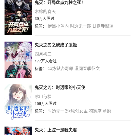
鬼灭：开局盘点九柱之死！
木棉的春天
39万人看过
伊黑小芭内
时透无一郎
甘露寺蜜璃
标签：
鬼灭之刃之我成了堕姬
四月初二
177万人看过
cp炼狱杏寿郎
漫同春季征文
标签：
鬼灭之刃：时透家的小天使
冰川与枫
156万人看过
时透无一郎x原创女主
猗窝座
童磨
标签：
鬼灭：上弦一是我夫君