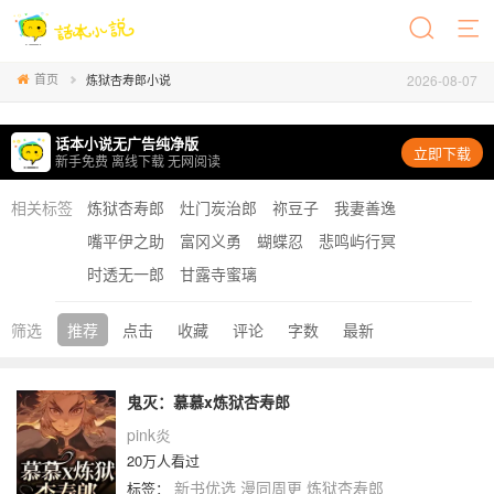
首页
2026-08-07
炼狱杏寿郎小说
话本小说无广告纯净版
立即下载
新手免费 离线下载 无网阅读
相关标签
炼狱杏寿郎
灶门炭治郎
祢豆子
我妻善逸
嘴平伊之助
富冈义勇
蝴蝶忍
悲鸣屿行冥
时透无一郎
甘露寺蜜璃
筛选
推荐
点击
收藏
评论
字数
最新
鬼灭：慕慕x炼狱杏寿郎
pink炎
20万人看过
新书优选
漫同周更
炼狱杏寿郎
标签：