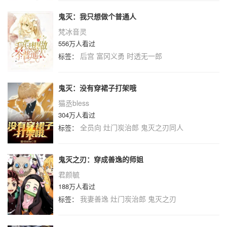
鬼灭：我只想做个普通人
梵冰音灵
556万人看过
后宫
富冈义勇
时透无一郎
标签：
鬼灭：没有穿裙子打架哦
猫丞bless
304万人看过
全员向
灶门炭治郎
鬼灭之刃同人
标签：
鬼灭之刃：穿成善逸的师姐
君颜毓
188万人看过
我妻善逸
灶门炭治郎
鬼灭之刃
标签：