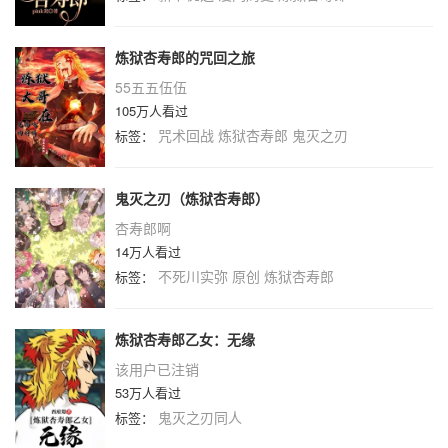
炼狱杏寿郎的咒回之旅
55五五伍伍
105万人看过
咒术回战
炼狱杏寿郎
鬼灭之刃
标签：
鬼灭之刃（炼狱杏寿郎）
杏寿郎啊
14万人看过
不死川实弥
原创
炼狱杏寿郎
标签：
炼狱杏寿郎乙女：无缘
该用户已注销
53万人看过
鬼灭之刃同人
标签：