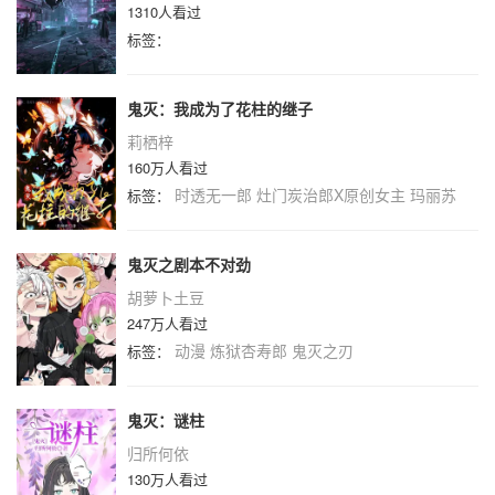
1310人看过
标签：
鬼灭：我成为了花柱的继子
莉栖梓
160万人看过
时透无一郎
灶门炭治郎X原创女主
玛丽苏
标签：
鬼灭之剧本不对劲
胡萝卜土豆
247万人看过
动漫
炼狱杏寿郎
鬼灭之刃
标签：
鬼灭：谜柱
归所何依
130万人看过