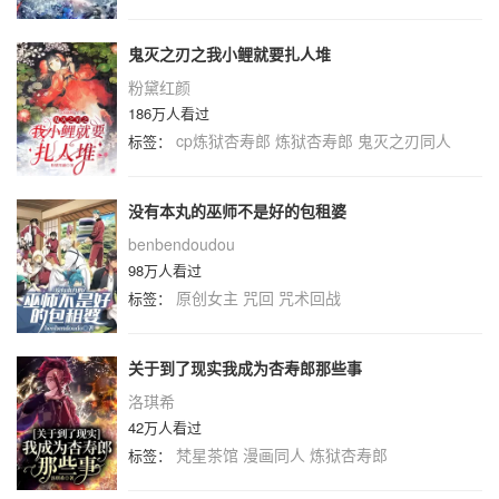
鬼灭之刃之我小鲤就要扎人堆
粉黛红颜
186万人看过
cp炼狱杏寿郎
炼狱杏寿郎
鬼灭之刃同人
标签：
没有本丸的巫师不是好的包租婆
benbendoudou
98万人看过
原创女主
咒回
咒术回战
标签：
关于到了现实我成为杏寿郎那些事
洛琪希
42万人看过
梵星茶馆
漫画同人
炼狱杏寿郎
标签：