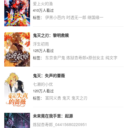
爱上火的渔
410万人看过
伊黑小芭内
时透无一郎
继国缘一
标签：
鬼灭之刃：黎明救赎
浮生初雨
125万人看过
东京食尸鬼
炼狱杏寿郎x原创女主
纯文字
标签：
鬼灭：失声的蔷薇
七濑的小优
120万人看过
富冈义勇
鬼灭
鬼灭之刃
标签：
未来竟在我手里：起源
炼狱杏寿郎_04415680220951