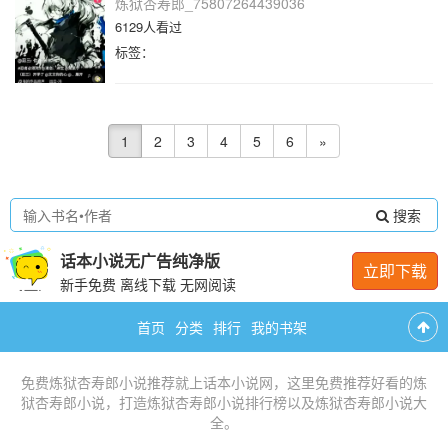
炼狱杏寿郎_75807264439036
6129人看过
标签：
1
2
3
4
5
6
»
搜索
话本小说无广告纯净版
立即下载
新手免费 离线下载 无网阅读
首页
分类
排行
我的书架
免费
炼狱杏寿郎小说推荐
就上话本小说网，这里免费推荐
好看的炼
狱杏寿郎小说
，打造
炼狱杏寿郎小说排行榜
以及
炼狱杏寿郎小说大
全
。