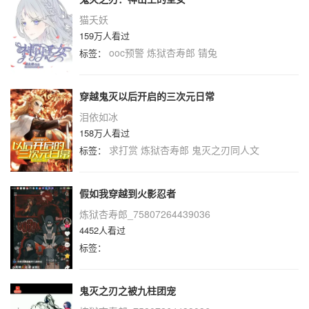
猫夭妖
159万人看过
ooc预警
炼狱杏寿郎
锖兔
标签：
穿越鬼灭以后开启的三次元日常
泪依如冰
158万人看过
求打赏
炼狱杏寿郎
鬼灭之刃同人文
标签：
假如我穿越到火影忍者
炼狱杏寿郎_75807264439036
4452人看过
标签：
鬼灭之刃之被九柱团宠