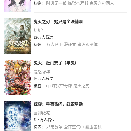
时透无一郎
炼狱杏寿郎
鬼灭之刃同人
标签：
鬼灭之刃：她只是个法辅啊
初祈年
29万人看过
万人迷
日漫征文
鬼灭观影体
标签：
鬼灭：灶门奈子（半鬼）
是悠辞咩
94万人看过
cp
炼狱杏寿郎
鬼灭之刃
标签：
综穿：星宿微闪，红鸾星动
画卿微凉
514万人看过
兄弟战争
爱在空气中
瓢虫雷迪
标签：