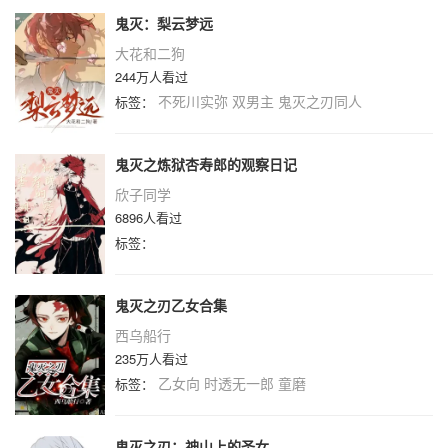
鬼灭：梨云梦远
大花和二狗
244万人看过
不死川实弥
双男主
鬼灭之刃同人
标签：
鬼灭之炼狱杏寿郎的观察日记
欣子同学
6896人看过
标签：
鬼灭之刃乙女合集
西乌船行
235万人看过
乙女向
时透无一郎
童磨
标签：
鬼灭之刃：神山上的圣女