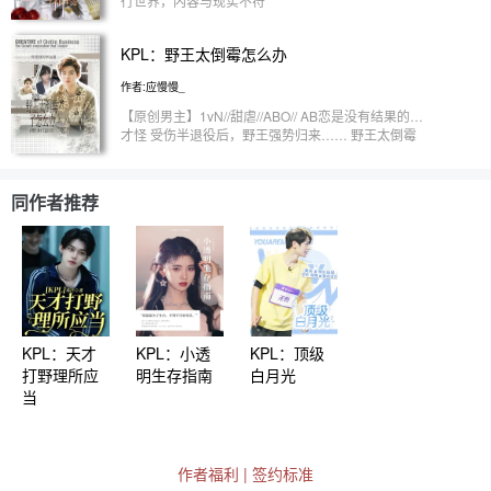
行世界，内容与现实不符
—————————————— 【彼方冬屿】苏爽
向/团宠向/全文all/ “解脱对于前世的我而言，好像从
KPL：野王太倒霉怎么办
来不存在” “系统为什么这么好？怎么什么都给我做好
了？那我做什么？” “所以我只是勾勾手，他们就上来
作者:应慢慢_
了？” “我喜欢他们，不管这是不是喜欢” 重生前我是
一本小说的白月光恶毒女配，莫名其妙回国，见到男
【原创男主】1vN//甜虐//ABO// AB恋是没有结果的…
主第一眼就立马爱上了男主，并不要命的开始针对起
才怪 受伤半退役后，野王强势归来…… 野王太倒霉
了替身女主，最后的结局当然是男主追妻火葬场，为
了怎么办，宠着呗~ 排雷：车祸残缺 【禁止抄袭融梗
了给女主出气，将我抛进海里喂鲨鱼。 终于，沈清
转载】
暮死了，可也解脱了，她不会再违背自己的意愿下做
同作者推荐
自己不喜欢的事，可她好像也没解脱，她在世间飘荡
了二十年，在这二十年里，她哪也去不了，只能呆在
男女主身边，男女主去哪沈清暮去哪，她看着男女主
之间她逃他追她插翅难飞的戏码，而这样的戏码不知
道发生了多少，可沈清暮毫无办法，她就连死了也不
安生 可沈清暮一睁开眼发现自己重生了，准确来说
是穿越了，穿出了小说世界，来到现实世界，面对着
陌生的一切，可这时候她绑定了一个神豪系统，系统
KPL：天才
KPL：小透
KPL：顶级
告诉她，它的名字叫——001
打野理所应
明生存指南
白月光
当
作者福利
|
签约标准