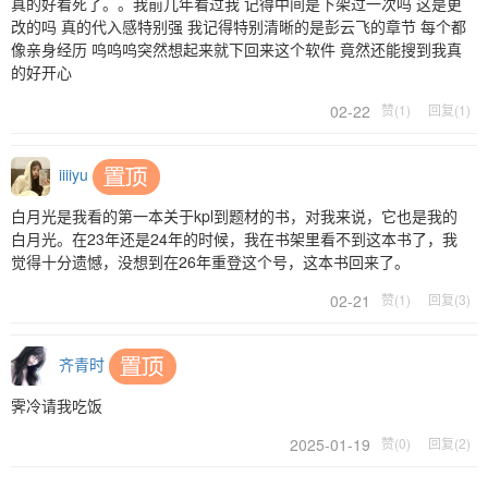
真的好看死了。。我前几年看过我 记得中间是下架过一次吗 这是更
改的吗 真的代入感特别强 我记得特别清晰的是彭云飞的章节 每个都
像亲身经历 呜呜呜突然想起来就下回来这个软件 竟然还能搜到我真
的好开心
02-22
赞(1)
回复(1)
iiiiyu
白月光是我看的第一本关于kpl到题材的书，对我来说，它也是我的
白月光。在23年还是24年的时候，我在书架里看不到这本书了，我
觉得十分遗憾，没想到在26年重登这个号，这本书回来了。
02-21
赞(1)
回复(3)
齐青时
霁冷请我吃饭
2025-01-19
赞(0)
回复(2)