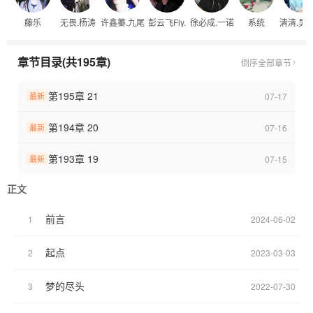
藤乐
无畏.杨涛
许鑫蓁.九尾
彭云飞Fly.
徐必成.一诺
系统
清清.吴
章节目录(共195章)
倒序
全部章节
第195章 21
07-17
最新
第194章 20
07-16
最新
第193章 19
07-15
最新
正文
前言
1
2024-06-02
起点
2
2023-03-03
梦的尽头
3
2022-07-30