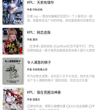
KPL：天若有情怜
作者:吟秋念晗
日更.ing — 黄垚钦确确实实因为一个人喜欢过一座
城，陆宴安还在广州的时候，他也是真真切切喜欢过
广州，觉得哪哪都好 爱是恨的媒介 TTG的官媒发视
频的时候，他总恨不得拿个放大镜一点点扣陆宴安的
KPL：网恋选我
镜头，可是许鑫蓁也实在粘人，陆宴安单人的镜头少
之又少 — “我希望每个冠军都和你一起拿” 无论陆宴
作者:果间
安相不相信，这确实是许鑫蓁年少时发过最虔诚的
愿，只要他们还在这个赛场上一天，那他们就一起做
［女穿男+渣而自知+忆all向/all忆也不是不行］ 齐忆
一天的中野 没办法，他和他年轻时拿下的每一个冠
没想到她这一辈子竟然还能体会到当男人是什么感觉
军都有对方的存在，因此都成为对方荣誉册上不可磨
——拜托，真的太爽了！ 为了延续自己的电竞梦，
灭的人 — 有人曾经问过周诣涛会选择等一个人多
他毅然而然选择成为了一个主播，没想到开局撞车
令人满意的棋子
久？ 20岁的周诣涛说：“永远” 那时候的他并不知道
gemini，被迫加入宝宝巴士 从此，他的海王之路便
永远有多长，只觉得永远这个词听起来就很长很长
一骑绝尘
作者:先知和黄占党
22岁的周诣涛有了新的答案 他一定会爱陆宴安很久
很久，等到木头鸟把钻石山啄成平地，再在平地上种
作为玩物太浪费，当为恋人又不大合适，他天生只能
花，花开花落这样反复一千次那样久 — 【带点ABO
当个令人满意的棋子 “孤的信徒，你还太过天真”
世界观但存在感不强、主右位、金手指大开、时间线
混乱、感情线快速，文笔差劲、自娱自乐小甜饼】
简介无力，请看正文，作者超级爱絮叨，文笔稚嫩，
KPL：我在竞圈当神豪
接受不了左上角离开谢谢配合呀～
作者:裴嘉言
⭕️原创作品，🈲禁止融梗抄袭 ⭕️OOC在此致歉 ⭕️平