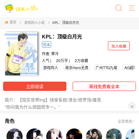
首页
游戏同人小说
KPL：顶级白月光
KPL：顶级白月光
完本
加入收藏
作者:
霁冷
人气 |
20万字 |
2万
收藏
游戏同人
南京Hero无畏
广州TTG九尾
AG超玩
立即阅读
离线免费看全本
简介：【现实世界ing】快穿系统/渣女/修罗场/雄竞
“你问我为什么顽固而专一。”
分卷名源于《不将就》李荣浩
角色
全部角色