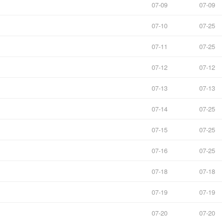
07-09
07-09
07-10
07-25
07-11
07-25
07-12
07-12
07-13
07-13
07-14
07-25
07-15
07-25
07-16
07-25
07-18
07-18
07-19
07-19
07-20
07-20