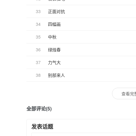
33
正面对抗
34
四幅画
35
中秋
36
绿烛春
37
力气大
38
别部来人
查看完
全部评论(5)
发表话题