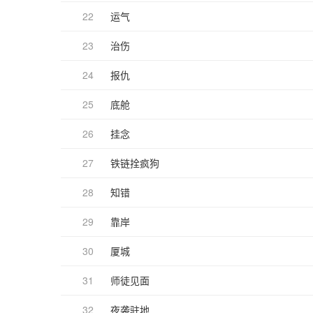
22
运气
23
治伤
24
报仇
25
底舱
26
挂念
27
铁链拴疯狗
28
知错
29
靠岸
30
厦城
31
师徒见面
32
夜袭驻地