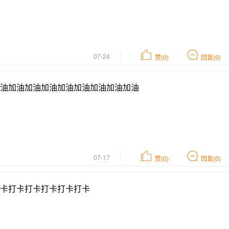
07-24
赞(0)
回复(0)
油加油加油加油加油加油加油加油加油
07-17
赞(0)
回复(0)
打卡打卡打卡打卡打卡打卡