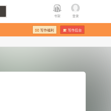
书架
登录
写作福利
写作后台