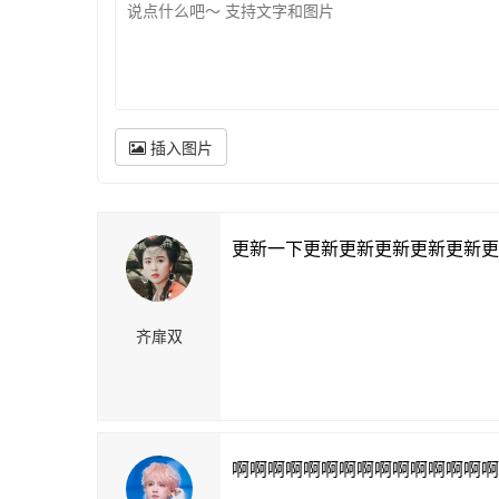
插入图片
更新一下更新更新更新更新更新更
齐扉双
啊啊啊啊啊啊啊啊啊啊啊啊啊啊啊