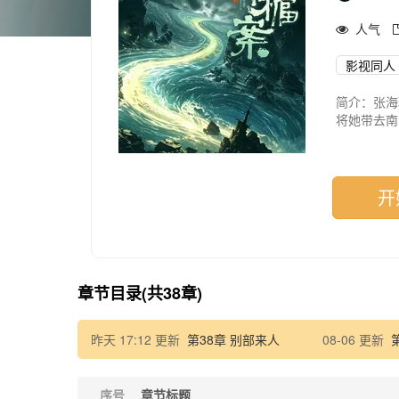
人气
影视同人
简介：张海
将她带去南
开
章节目录(共38章)
昨天 17:12 更新
第38章 别部来人
08-06 更新
序号
章节标题