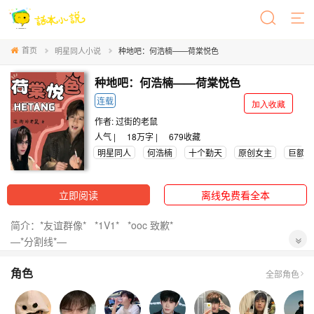
首页
明星同人小说
种地吧：何浩楠——荷棠悦色
种地吧：何浩楠——荷棠悦色
连载
加入收藏
作者:
过街的老鼠
人气 |
18万字 |
679
收藏
明星同人
何浩楠
十个勤天
原创女主
巨额明
立即阅读
离线免费看全本
简介：*友谊群像* *1V1* *ooc 致歉*
—*分割线*—
“大家好，我叫叶钦棠，钦佩的钦海棠的棠，可以叫我小叶或者小
角色
棠，在接下来的半年时间，希望哥哥们多多关照。”
全部角色
某日，她伫立在这片土地上，心底的伤痛都被缓缓抚平。望着身旁
兄弟们嬉笑打闹的模样，久违的归属感，终于在此刻悄然降临。