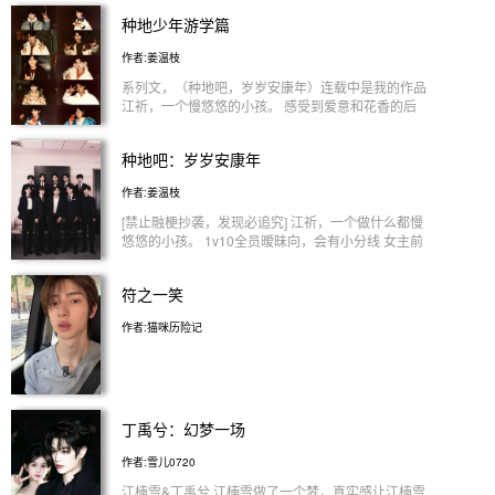
种地少年游学篇
作者:姜温枝
系列文，（种地吧，岁岁安康年）连载中是我的作品
江祈，一个慢悠悠的小孩。 感受到爱意和花香的后
陡门。
种地吧：岁岁安康年
作者:姜温枝
[禁止融梗抄袭，发现必追究] 江祈，一个做什么都慢
悠悠的小孩。 1v10全员暧昧向，会有小分线 女主前
期胆子小。 在后陡门，江祈要是生一次气，十个勤
天深有体会，追着哄三天才能哄好。 江祈“由于感受
符之一笑
到爱意，我才会对花香着迷。” 十个勤天表示，你是
我们在后陡门唯一的精神支柱了。 蒋敦豪：小姑娘
作者:猫咪历险记
太小，要杀要剐他们十个挡着，只要他们在一天，天
王老子都动不到她江祈头上。
丁禹兮：幻梦一场
作者:雪儿0720
江楠雪&丁禹兮 江楠雪做了一个梦，真实感让江楠雪