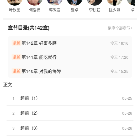
—*分割线*—
叶钦棠
何浩楠
蒋敦豪
鹭卓
李耕耘
陈少熙
卓沅
内敛，高敏，细心，INFJ
事事周到，事事都考虑他人，心理防线高
“后陡门嘴硬排行榜前四”
章节目录(共142章)
倒序
全部章节
“后陡门厨神排行榜第三”
“后陡门忍者神龟”
第142章 好事多磨
今天 18:16
最新
“后陡门第一小苦瓜”
—*分割线*—
第141章 能吃就行
今天 17:20
最新
每日一更，周末或假期加更一到两章
签约时间：2026 年 6 月 2 日
第140章 对我的侮辱
今天 15:25
最新
全文按照综艺正片节奏进行
内容有私设
正文
❗️请勿上升真人❗️
超前（1）
1
05-25
超前（2）
2
05-26
超前（3）
3
05-26