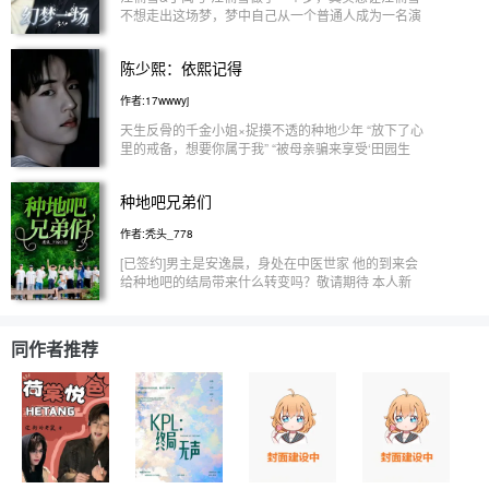
不想走出这场梦，梦中自己从一个普通人成为一名演
员，走入了丁禹兮的世界。 【本文纯属虚构，请勿
上升正主，禁抄袭】 【别喷，手下留情，作者玻璃
陈少熙：依熙记得
心】 【文笔不好，多多担待】
作者:17wwwyj
天生反骨的千金小姐×捉摸不透的种地少年 “放下了心
里的戒备，想要你属于我” “被母亲骗来享受‘田园生
活’结果碰到了一群小伙子，其中一位啊，还真让我
会情不自禁的想靠近” “新的一季家里来了位姑娘，刚
种地吧兄弟们
开始还不太能接受她，后来我会下意识的靠近她关注
她” 以主角线为主不太注重写种地的细节 小说不必当
作者:秃头_778
真！不定时更新【已签约】
[已签约]男主是安逸晨，身处在中医世家 他的到来会
给种地吧的结局带来什么转变吗？敬请期待 本人新
手，请多包涵！
同作者推荐