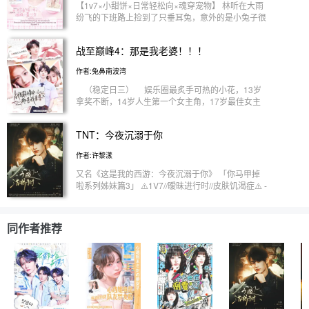
都是光明正大的。 【张凌赫】年上理智引导型，对
【1v7×小甜饼×日常轻松向×魂穿宠物】 林听在大雨
待极度情敌毒舌，毫不手软，嘴硬心软，是坚实的靠
纷飞的下班路上捡到了只垂耳兔，意外的是小兔子很
山。 【周柯宇】温柔幽默忠犬型，对待情敌只会变
通人性。 自那日起，她接二连三的能捡到各种类型
得毛茸茸，不争不抢，爱与吃醋全部藏在细节里。
的小动物，萨摩耶、金毛、德文猫什么的已经不足为
战至巅峰4：那是我老婆！！！
奇，毕竟她连松鼠和狐狸都养了。 毛茸茸们简直是
治愈生活的良药，就当林听以为日子会这么温馨的过
作者:兔鼻南波湾
下去时，在一个明月高悬的夜晚，睡眼朦胧的她，亲
眼目睹自家小狗变成了人！！ 林听——“妈呀！动物
（稳定日三） 娱乐圈最炙手可热的小花，13岁
成精啦！” 几个月后，它们突然消失不见，就像从未
拿奖不断，14岁人生第一个女主角，17岁最佳女主
出现过那般，这突如其来的变故，让本就患有缄默症
角，18岁接近大满贯——林桃颂，一个被网友戏
的她变得更加沉默。 后来，台里给她安排了一个特
称‘不会走路的年纪就会赚钱的资本家，吃过最大的
TNT：今夜沉溺于你
殊的工作，推开门，七双亮晶晶的眼眸直勾勾地盯着
苦是黑咖啡真的苦。’ 在得知她的综艺首秀是跟未婚
她，林听不解他们望向她时含着爱意的眼眸，只是疏
夫一起录之后 一时间不知是感叹他们女儿胆子大，
作者:许黎漾
离淡漠的用手语打招呼。 没成想，刚见面的男人猛
还是感叹他老公胆子大， 明知道身边的人对自己老
地俯下身捧着她的双颊狠狠吻了下来。 ——“林听！
婆虎视眈眈，还敢让他们一起录节目， 林桃颂：我
又名《这是我的西游：今夜沉溺于你》 「你马甲掉
你看清楚我是谁！” 白天是人畜无害的萌宠，夜晚却
想要，我得到，至于他们的关系……emmmm那是老
啦系列姊妹篇3」 ⚠️1V7//暧昧进行时//皮肤饥渴症⚠️ -
纷纷变回原身，既然不能离她50米远，那就... 【原创
公需要考虑的，毕竟是他兄弟又不是我兄弟（理直气
非传统千金小姐勇闯娱乐圈。 _ 众人皆为陈鹤意贴上
剧情禁止抄袭，图源网络不妥可删】
壮地叉腰）！ 严浩翔：给你们机会追我老婆，
“淑女”的标签，可她从未标榜自己是个乖乖女。同
可你们不中用啊~ 丁程鑫：为爱做三不丢人【对手
时，她也有个秘密，她喜欢与人肌肤相贴，同样，这
同作者推荐
指……】 贺峻霖：我哪有骂过她啊，我们川渝
也是获取灵感的源泉。 上了一档综艺，有人表面清
祖传的耙耳朵，怕她到不行 刘耀文：都说我是
高有人暗地做狗，有人纯爱战士有人竭力勾.引。那
小狗了，肯定要画地盘啊！ 宋亚轩：我不会被
就，都来做她的灵感缪斯吧。 - 【马嘉祺】明哥暗狗
动的等待幸福，骗你的！我在原地等你找我 张
【丁程鑫】反向攻略 【宋亚轩】绿茶成精 【刘耀
真源：你说我是野王，不说你是海王。 马嘉
文】纯爱忠犬 【张真源】钓系勾引 【严浩翔】皎洁
祺：我是拿她当女儿养的……算了，当朋友……好
月光/破镜重圆 【贺峻霖】外热内冷
吧，是媳妇儿…… 【此排名按先后顺序，不按排