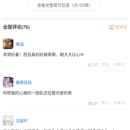
查看完整章节目录（共103章）
全部评论(76)
写评论
橘淄
非常好看！而且真的好搞笑啊，朝大大比心🫶
07-17
赞(0)
回复(2)
糖果娃娃
你把我的心搞的一团乱还在那可爱的笑
05-21
赞(0)
回复(3)
沈甜柠