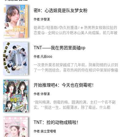
密8：心选姐竟是队友梦女粉
作者:许黎漾
姐弟恋//轻喜剧//伪久别重逢// ➕ 熟男熟女极致拉扯的
恋爱🤤 - 全网公认的冷艳冰山美人尚成蹊，前几年被
同期小花恶意抹黑，全网谩骂。直到网友考古综艺名
场面，舆论彻底反转。她看似生人勿近，其实是个搞
TNT——我在男团里面磕cp
笑女小太阳来的，内里鬼马，也可以是擅长拉扯的钓
系知心姐姐。 她受邀录制《密8》，与只短暂合作过
作者:凡辰000
一期综艺的张真源重逢。 抢演唱会的门票惨败，
切错大号吐槽SDFJ的动态被全网截图。所有人只当
一次意外莫名就穿越成了几年前，阴差阳错的认识到
她是团粉，没人知晓她藏着一个惊天马甲——她竟是
了一个男团组合。喜欢热闹的你在相识中渐渐好像磕
某位成员的资深梦女。 而将她视为理想型的张真
到了些不为人知的小糖，这让你越来越感兴趣。谁知
源得知她是时团的粉丝时，内心是窃喜的。不过朝夕
时间一久，却发现少年们对你的感情从友情转变为爱
开始推理吧4：今天也在倒霉呢！
相处下来，却愈发觉得不对劲。 好消息：crush的心
情。 这可如何是好呢？
肝在我团！ 坏消息：哈哈，原来不是我💔 - 会含队
作者:许黎漾
友，介意误入👉🏻👈🏻
“我叫梅满，倒霉的梅，圆满的满，主打一个名不副
实。” “我这一生，如履薄冰，除了霉运，什么都
缺。” 出门必下雨，打车必堵死，点外卖必漏送，写
稿必卡文，改稿必被毙，谈合作必黄，连喝口奶茶都
TNT：捡的动物成精啦！
能吸到珍珠卡牙缝。 我以为我会一直发烂发臭下
去，直到遇见了—— * * * 【丁程鑫】腹黑机智宿命
作者:裴立里哩哩
型，对待情敌擅长阴阳怪气，同时又争又抢，连偏爱