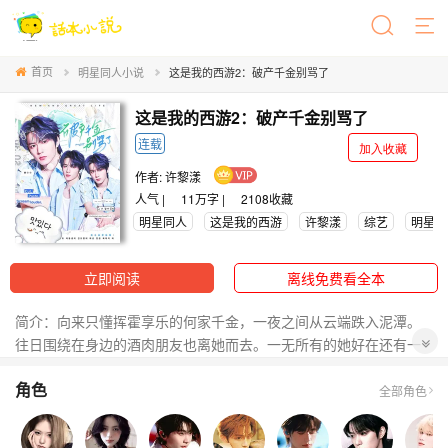
首页
明星同人小说
这是我的西游2：破产千金别骂了
这是我的西游2：破产千金别骂了
连载
加入收藏
作者:
许黎漾
人气 |
11万字 |
2108
收藏
明星同人
这是我的西游
许黎漾
综艺
明星日
立即阅读
离线免费看全本
简介：向来只懂挥霍享乐的何家千金，一夜之间从云端跌入泥潭。
往日围绕在身边的酒肉朋友也离她而去。一无所有的她好在还有一
副姣好的皮囊和独特的审美。经纪人顾漾慧眼识珠，在她的提携
角色
下，她蜕变为万众瞩目的超模。为了赚快钱，她只好妥协参加《西
全部角色
游2》。不过也没白来，在这里，她遇到了一群看似是“死对头”，实
则真正把她当成朋友的人，也因此改变了人生轨迹。