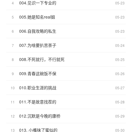
004.见识一下专业的
4
05-23
005.她是知名real姐
5
05-23
006.自我攻略的私生
6
05-23
007.为啥要扒苦茶子
7
05-24
008.不死就行，不行就死
8
05-25
009.青春这碗饭不保
9
05-26
010.职业生涯的挑战
10
05-27
011.不是故意找茬的
11
05-28
012.沉默是今晚的康桥
12
05-29
013. 小嘴抹了蜜似的
13
05-30