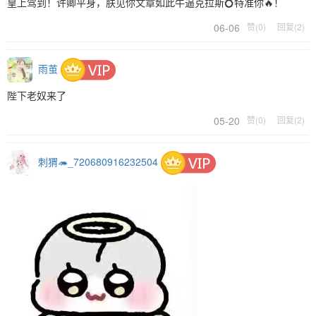
皇上驾到！许卿平身，朕见你文章如此牛逼克拉斯💍特准你🔥！
06-06
赞(0)
回复(2)
雨茧
陛下老奴来了
05-20
赞(0)
回复(2)
刺猬🦔_720680916232504