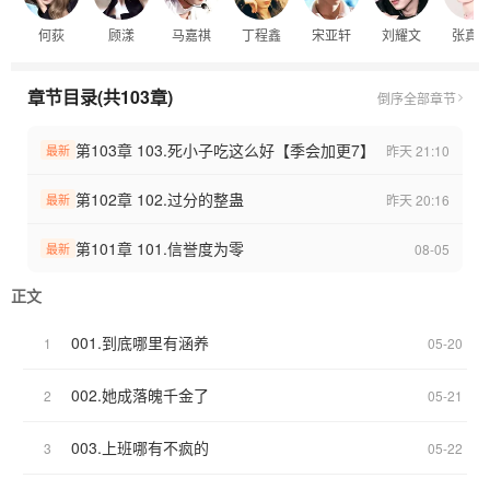
就在她即将还清所有债务时，意外得知家里根本没有破产。这一
何荻
顾漾
马嘉祺
丁程鑫
宋亚轩
刘耀文
张真
切，都是父亲为揪出公司内鬼，精心布下的一场局……
-
-
章节目录(共103章)
倒序
全部章节
【马嘉祺】性子温润沉稳，遇事果敢有锋芒，也是最先看穿何荻玩
世不恭表象下脆弱本质的人。
第103章 103.死小子吃这么好【季会加更7】
昨天 21:10
最新
【丁程鑫】情商高又腹黑，日常互怼不断，却总是站在她这边，相
处间慢慢生出默契。
第102章 102.过分的整蛊
昨天 20:16
最新
【宋亚轩】性格单纯又纯粹，初见被何荻气场震慑，被收编为“小
弟”，彼此治愈。
第101章 101.信誉度为零
08-05
最新
【刘耀文】热血直率，起初针锋相对，又从暗自较劲的对手变为惺
惺相惜的伙伴。
正文
【张真源】何荻的“南宫问雅”，一个“笨笨的”哥哥，总能让她体会到
安全感。
001.到底哪里有涵养
1
05-20
【严浩翔】彼此的慕强批，初期两人气场相合又相斥，却能精准get
到对方的点。
002.她成落魄千金了
2
05-21
【贺峻霖】欢喜冤家，他会用自己的方式帮她转移负面情绪，互怼
互宠组合。
003.上班哪有不疯的
3
05-22