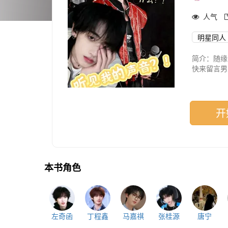
人气
明星同人
简介：随缘
快来留言男
1vs4
目前男主丁
男主们能听
欢迎留言竞
开
本书角色
左奇函
丁程鑫
马嘉祺
张桂源
唐宁