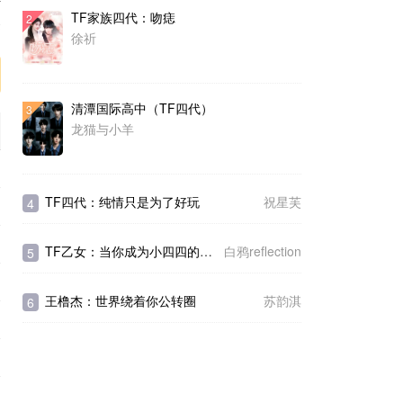
TF家族四代：吻痣
2
序
徐祈
清潭国际高中（TF四代）
3
龙猫与小羊
TF四代：纯情只是为了好玩
祝星芙
4
TF乙女：当你成为小四四的助理
白鸦reflection
5
王橹杰：世界绕着你公转圈
苏韵淇
6