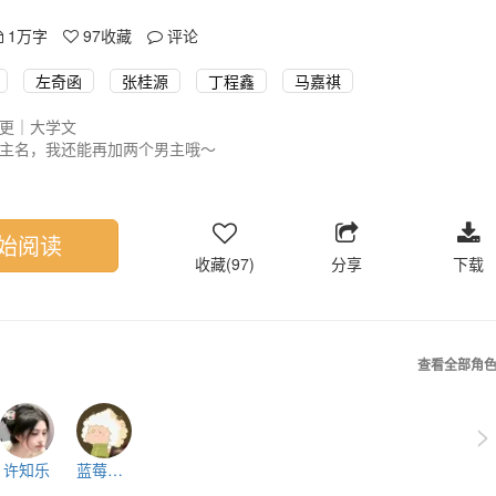
1万字
97
收藏
评论
左奇函
张桂源
丁程鑫
马嘉祺
更｜大学文
主名，我还能再加两个男主哦～
马奇桂
见女主心声（有触发条件），女主听不见所有男主的心声
选你心中的男主角
始阅读
收藏(97)
分享
下载
查看全部角
>
许知乐
蓝莓泡泡冰