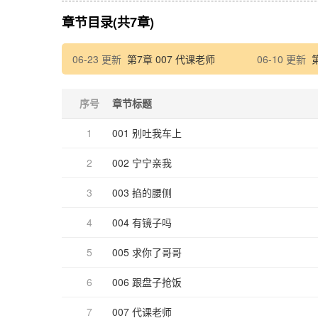
章节目录(共7章)
06-23 更新
第7章 007 代课老师
06-10 更新
序号
章节标题
1
001 别吐我车上
2
002 宁宁亲我
3
003 掐的腰侧
4
004 有镜子吗
5
005 求你了哥哥
6
006 跟盘子抢饭
7
007 代课老师