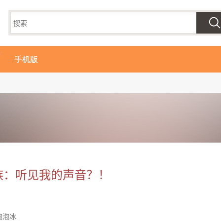
手机版
族：听见我的声音？！
泡泡冰