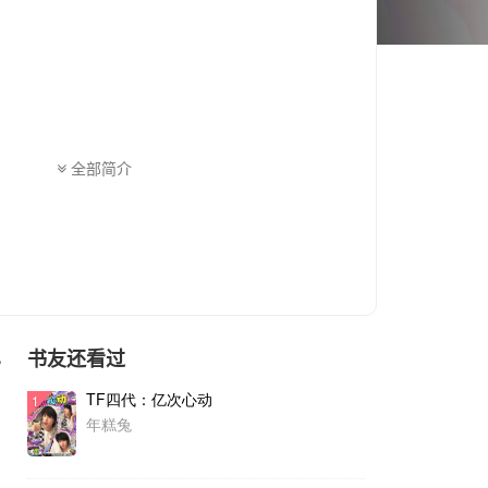
全部简介
书友还看过
色
TF四代：亿次心动
1
年糕兔