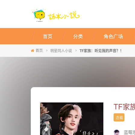
首页
分类
角色广场
首页
明星同人小说
TF家族：听见我的声音？！
TF家
连载
蓝莓