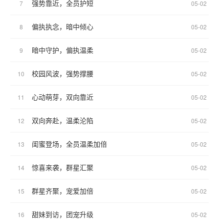
强势靠近，全员护短
7
05-02
偏执执念，暗中倾心
8
05-02
暗中守护，偏执温柔
9
05-02
校园风波，强势撑腰
10
05-02
心动萌芽，双向靠近
11
05-02
双向奔赴，温柔沦陷
12
05-02
闺蜜登场，全员温柔加倍
13
05-02
惊喜来袭，群星汇聚
14
05-02
群星齐聚，宠爱加倍
15
05-02
甜妹到访，团宠升级
16
05-02