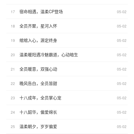
宿命相遇，温柔CP登场
17
05-02
全员齐聚，星河入怀
18
05-02
绾绾入心，源定终身
19
05-02
温柔暖阳遇冷魅霸道，心动暗生
20
05-02
全员暖意，双强心动
21
05-02
晚风告白，全员皆甜
22
05-02
十八成年，全员掌心宠
23
05-02
十八韶华，偏爱绵长
24
05-02
温柔朝夕，岁岁偏爱
25
05-02