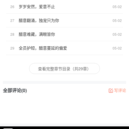
岁岁安然，爱意不止
26
05-02
醋意翻涌，独宠只为你
27
05-02
醋意难藏，满眼皆你
28
05-02
全员护短，醋意蔓延的偏爱
29
05-02
查看完整章节目录（共29章）
全部评论(0)
写评论