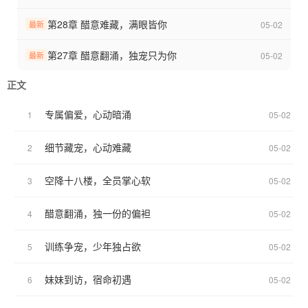
可这份全员宠溺里，藏着独一份的偏执偏爱与双向心动。
第28章 醋意难藏，满眼皆你
05-02
最新
有人会在训练时默默替她挡开所有磕碰，有人会把她爱吃的零食悄
悄藏好，有人会在她怯场时牢牢握住她的手，有人把所有温柔都只
第27章 醋意翻涌，独宠只为你
05-02
最新
留给她一人。
正文
是台前默契十足的并肩，是台下无人知晓的偏袒，是藏在兄弟情谊
专属偏爱，心动暗涌
1
05-02
里，只对她一人的专属心动与明目张胆的偏爱。
细节藏宠，心动难藏
2
05-02
她是少年们共享的掌心宝，更是彼此心尖上，独一无二、不可替代
的专属偏爱。
空降十八楼，全员掌心软
3
05-02
从陌生到熟悉，从陪伴到情深，十八楼的少年意气，尽数倾注在许
幼凝身上。
醋意翻涌，独一份的偏袒
4
05-02
这是一场全员宠溺、双向奔赴的甜宠爱恋，少年们的温柔与执念，
训练争宠，少年独占欲
5
05-02
从来都只给她一人。
妹妹到访，宿命初遇
6
05-02