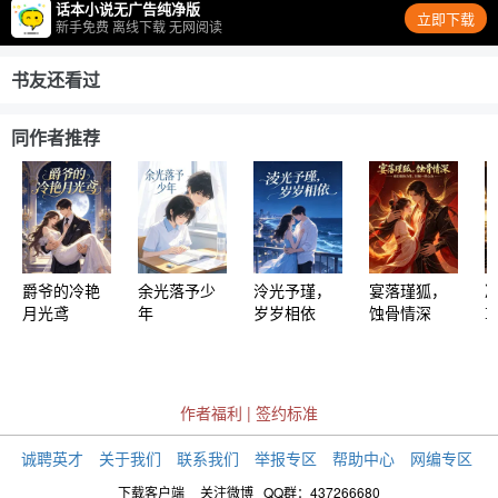
话本小说无广告纯净版
立即下载
新手免费 离线下载 无网阅读
书友还看过
同作者推荐
爵爷的冷艳
余光落予少
泠光予瑾，
宴落瑾狐，
月光鸢
年
岁岁相依
蚀骨情深
作者福利
|
签约标准
诚聘英才
关于我们
联系我们
举报专区
帮助中心
网编专区
下载客户端
关注微博
QQ群：437266680