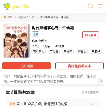
首页
明星同人小说
时代峰峻掌心宠：许幼凝
时代峰峻掌心宠：许幼凝
连载
加入收藏
作者:
池昱彤
人气 |
4万字 |
43
收藏
明星同人
丁程鑫
严浩翔
刘耀文
宋亚轩
立即阅读
离线免费看全本
简介：她是空降十八楼的软萌小丫头许幼凝，眉眼软糯，性子清
甜，一笑便撞碎了少年们心底的所有锋芒。
章节目录(共29章)
身为全公司捧在手心的团宠，她被少年们小心翼翼呵护，难过有人
倒序
全部章节
哄，委屈有人护，连细碎的小喜好都被牢牢记在心底。
第29章 全员护短，醋意蔓延的偏爱
05-02
最新