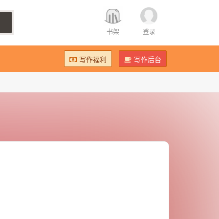
书架
登录
写作福利
写作后台