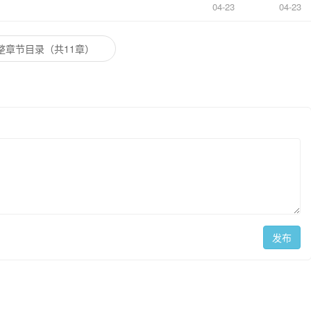
04-23
04-23
整章节目录（共11章）
发布