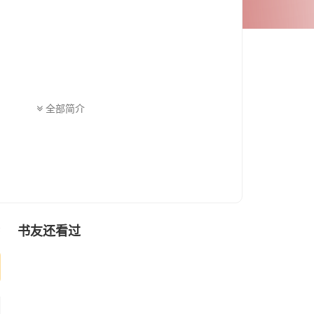
全部简介
书友还看过
序