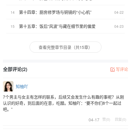
第十四章：厨房修罗场与铜镜的“小心机”
14
04-22
第十五章：饭后“风波”与藏在细节里的偏爱
15
04-23
查看完整章节目录（共15章）
全部评论(2)
写评论
知柚吖
7个男主与女主有怎样的联系，后续又会发生什么有趣的事呢？从刚
认识的好奇，到后面的在意，吃醋。知柚吖：“要不你们8个一起过
吧。”
04-17
赞(0)
回复(0)