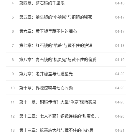
第四章：蓝石镜的千里眼
4
04-16
第五章：狼头镜的“小狼崽”与铜镜的秘密
5
04-17
第六章：黄玉镜里藏不住的细心
6
04-17
第七章：红石镜的“酷盖”与藏不住的护短
7
04-18
第八章：青石镜的“机灵鬼”与藏不住的偏爱
8
04-19
第九章：老井秘盒与七道星光
9
04-20
第十章：界隙惊魂与七心同频
10
04-20
第十一章：铜镜传情？大型“争宠”现场实录
11
04-20
第十二章：七人齐聚？铜镜连线的“甜蜜负担”
12
04-20
第十三章：拆基站大战与藏不住的小心思
13
04-21