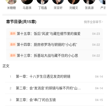
米糖糖
马嘉祺
丁程鑫
宋亚轩
刘耀文
张真源
严浩
章节目录(共15章)
倒序
全部章节
第十五章：饭后“风波”与藏在细节里的偏爱
04-23
最新
第十四章：厨房修罗场与铜镜的“小心机”
04-22
最新
第十三章：拆基站大战与藏不住的小心思
04-22
最新
正文
第一章：十八岁生日遇见发烫的铜镜
1
04-14
第二章：会“发消息”的铜镜与躲不开的“山大王”
2
04-14
第三章：会“串门”的白玉镜
3
04-15