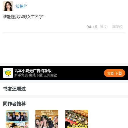
知柚吖
谁能懂我起的女主名字！
04-16
赞(0)
回复(0)
话本小说无广告纯净版
立即下载
新手免费 离线下载 无网阅读
书友还看过
同作者推荐