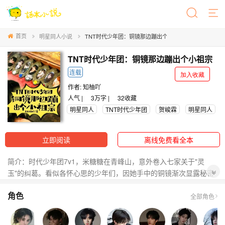
首页
明星同人小说
TNT时代少年团：铜镜那边蹦出个小祖宗
TNT时代少年团：铜镜那边蹦出个小祖宗
连载
加入收藏
作者:
知柚吖
人气 |
3万字 |
32
收藏
明星同人
TNT时代少年团
贺峻霖
明星同人
立即阅读
离线免费看全本
简介：时代少年团7v1，米糖糖在青峰山，意外卷入七家关于"灵
玉"的纠葛。看似各怀心思的少年们，因她手中的铜镜渐次显露秘密
——有人守护，有人觊觎，有人藏着不为人知的过往。当铁狼帮的
角色
阴影逼近，当祠堂深处的另一半灵玉现世，他们才发现，这场围绕
全部角色
信物的博弈，早已将所有人的命运缠成死结，而解开一切的钥匙，
或许就藏在米糖糖的外婆日记里。