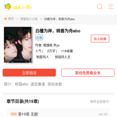
首页
明星同人小说
白檀为岸，桃香为舟abo
白檀为岸，桃香为舟abo
连载
加入收藏
作者:
哦饿呢 早yx
人气 |
2万字 |
119
收藏
明星同人
恒铭同人文
立即阅读
离线免费看全本
简介：校园abo 虐恋重逢 双向治愈
章节目录(共19章)
倒序
全部章节
第19章 无题
04-23
最新