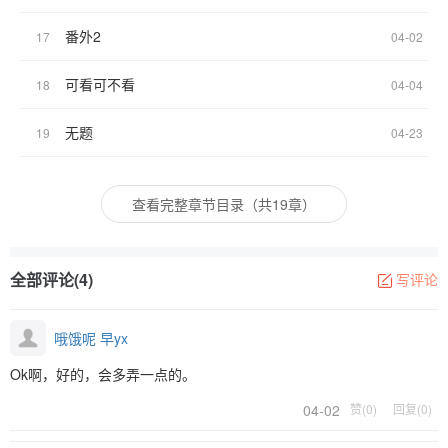
番外2
17
04-02
可看可不看
18
04-04
无题
19
04-23
查看完整章节目录（共19章）
全部评论(4)
写评论
哦饿呢 早yx
Ok啊，好的，会多弄一点的。
04-02
赞(0)
回复(0)