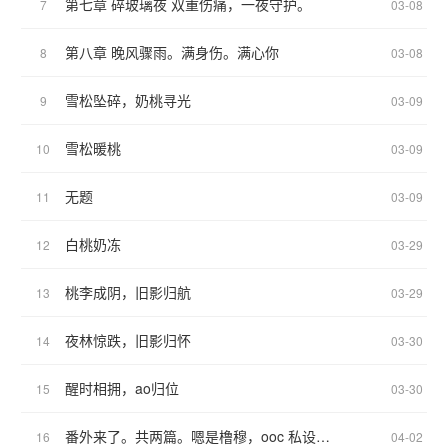
第七章 碎玻璃夜 双重伤痛，一夜守护。
7
03-08
第八章 晚风骤雨。满身伤。满心你
8
03-08
雪松坠碎，奶桃寻光
9
03-09
雪松暖桃
10
03-09
无题
11
03-09
白桃奶冻
12
03-29
桃李成阴，旧影归航
13
03-29
夜林惊跌，旧影归怀
14
03-30
醒时相拥，ao归位
15
03-30
番外来了。共两篇。嗯是橹穆，ooc 私设勿上升正主。
16
04-02