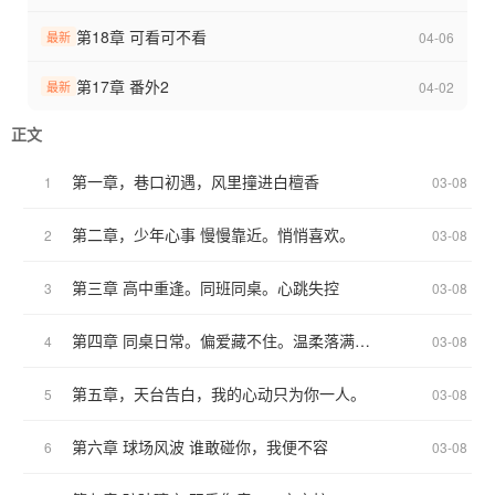
第18章 可看可不看
04-06
最新
第17章 番外2
04-02
最新
正文
第一章，巷口初遇，风里撞进白檀香
1
03-08
第二章，少年心事 慢慢靠近。悄悄喜欢。
2
03-08
第三章 高中重逢。同班同桌。心跳失控
3
03-08
第四章 同桌日常。偏爱藏不住。温柔落满肩。
4
03-08
第五章，天台告白，我的心动只为你一人。
5
03-08
第六章 球场风波 谁敢碰你，我便不容
6
03-08