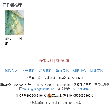
人喜欢啦~ 张桂源爱错了人，但也失去了爱他的人 张
同作者推荐
愿瑰全心全意爱张桂源，但连一个眼神都没有 张奕
然最讨厌被人束缚了！ 李嘉森最喜欢把人规划在自
己的圈里了！ 汪浚熙的像一束阳光，照耀了陈浚铭
的世界 陈浚铭一直身处于黑暗之中，但也找到了属
于自己的光明 —分割线— be向 🈲搬运 🈲抄袭 触雷
绕开 初中文笔 勿喷 勿上升正主
all恒：止旧
痴
作者福利
|
签约标准
诚聘英才
关于我们
联系我们
举报专区
帮助中心
网编专区
下载客户端
关注微博
QQ群：437266680
津ICP备2022002164号-2
© 2016-2023 iHuaBen.com
版权保护声明
不良信息举
报:
tousu@liangzishidai.cn
举报电话:
0772-2994948
津ICP备2022002164号
京公网安备11010502036362号
北京市朝阳区东方梅地亚中心C座2809室