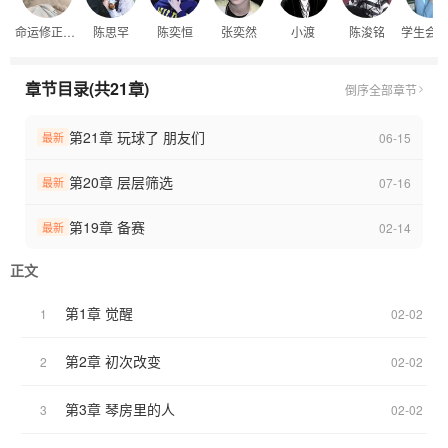
抗外界的底气。没人知道他能撑多久，也没人知道这场印象修正的
命运修正系统
陈思罕
陈奕恒
张奕然
小渡
陈浚铭
学生会
终点在哪里。
他只能在沉闷的校园里，一步步走下去，直到那些带着偏见的目
光，终于肯为他停留一秒。
章节目录(共21章)
倒序
全部章节
第21章 玩球了 朋友们
06-15
最新
第20章 层层筛选
07-16
最新
第19章 备赛
02-14
最新
正文
第1章 觉醒
1
02-02
第2章 初次改变
2
02-02
第3章 琴房里的人
3
02-02