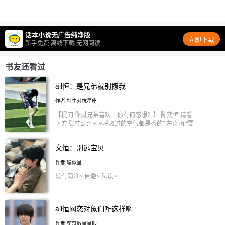
话本小说无广告纯净版
立即下载
新手免费 离线下载 无网阅读
书友还看过
all恒：是兄弟就别撩我
作者:社牛对抗星座
【提问:你对兄弟喜欢上你有何感想？】 陈奕恒:请看
下方 张桂源:“哼哼呼吸过的空气都是香的” 左奇函:“要
抱～” 杨博文:“哼哼，我有强迫症，左边亲了，右边也
要，但它不对称，所以中间也要” 陈浚铭:
文恒：别逃宝贝
“Jonathan，我难道不是你最爱的弟弟了吗？” 陈奕
恒:这把生死局！ 【无脑剧情‖幼儿园文笔‖请大家谨
作者:瑜似星
慎观看】 CP有:桂恒 奇恒 文恒 铭恒 橹恒 感谢大家观
看😁😁，希望大家天天开心
没有简介~ 自避~ 私设~
all恒网恋对象们咋这样啊
作者:奕奇数星星眼