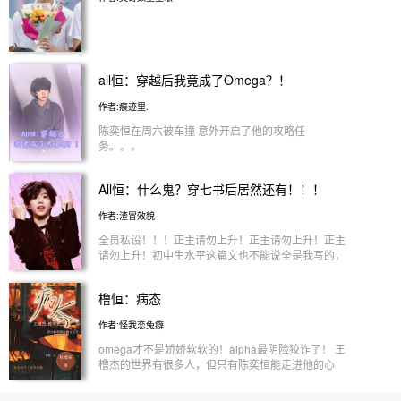
all恒：穿越后我竟成了Omega？！
作者:痕迹里.
陈奕恒在周六被车撞 意外开启了他的攻略任
务。。。
All恒：什么鬼？穿七书后居然还有！！！
作者:渣冒效貌
全员私设！！！正主请勿上升！正主请勿上升！正主
请勿上升！初中生水平这篇文也不能说全是我写的，
有一些是看别人文简略写的，也仿照的也有一些是AI
修改AI写的，不好勿喷(╥ω╥`)
橹恒：病态
作者:怪我恋兔癖
omega才不是娇娇软软的！alpha最阴险狡诈了！ 王
橹杰的世界有很多人，但只有陈奕恒能走进他的心
王橹杰的世界只有陈奕恒一人 左奇函桀骜不驯的性
格也会在杨博文那变得乖巧 杨博文温柔的性格最讨