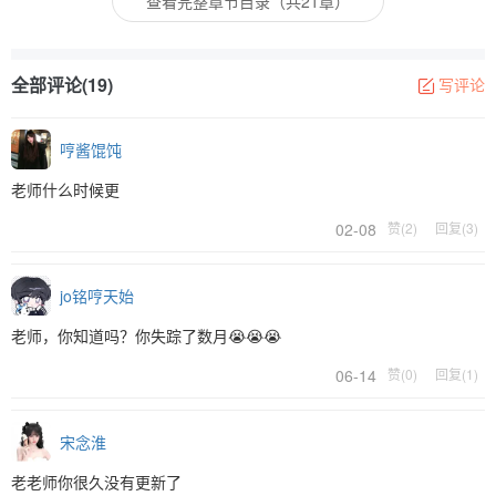
查看完整章节目录（共21章）
全部评论(19)
写评论
哼酱馄饨
老师什么时候更
02-08
赞(2)
回复(3)
jo铭哼天始
老师，你知道吗？你失踪了数月😭😭😭
06-14
赞(0)
回复(1)
宋念淮
老老师你很久没有更新了