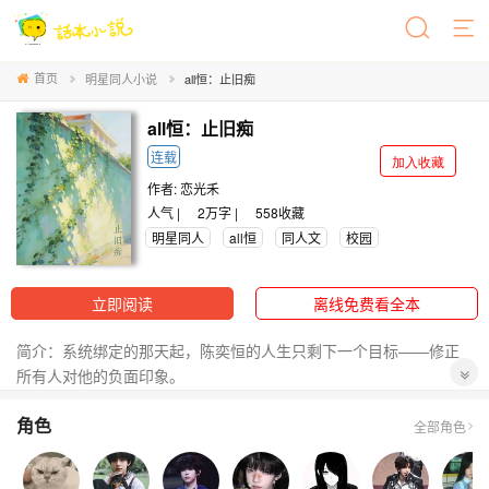
首页
明星同人小说
all恒：止旧痴
all恒：止旧痴
连载
加入收藏
作者:
恋光禾
人气 |
2万字 |
558
收藏
明星同人
all恒
同人文
校园
立即阅读
离线免费看全本
简介：系统绑定的那天起，陈奕恒的人生只剩下一个目标——修正
所有人对他的负面印象。
过往的流言像一层沉灰，把他困在偏见的目光里。一场校外器乐比
角色
赛是他唯一的破局机会，可系统又突然下达任务，要他主动靠近对
全部角色
他好感度为负的张桂源等人。
从小玩到大的好友是他唯一的暖意支撑，琴房里的重复练习是他对