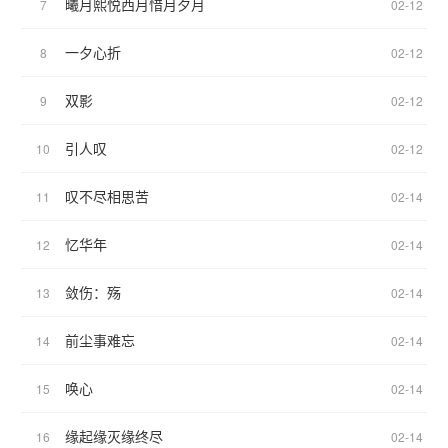
曦月熙悦西月惜月夕月
7
02-12
一夕心折
8
02-12
双影
9
02-12
引人叹
10
02-12
叹不尽相思苦
11
02-14
忆华年
12
02-14
敛伤：殇
13
02-14
前尘事难忘
14
02-14
唤心
15
02-14
缘起缘灭缘终尽
16
02-14