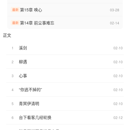
第15章 唤心
03-28
最新
第14章 前尘事难忘
02-14
最新
正文
溪剑
1
02-10
柳遇
2
02-10
心事
3
02-10
“你逃不掉的”
4
02-10
青冥伊清明
5
02-10
台下看客几经轮换
6
02-12