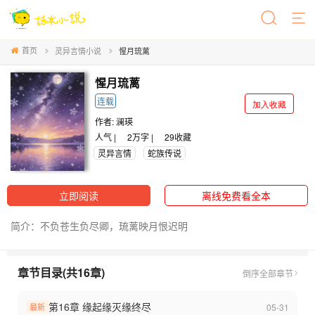
首页
灵异言情小说
惺月琉蓠
惺月琉蓠
连载
加入收藏
作者:
澜瑛
人气 |
2万字 |
29
收藏
灵异言情
蛇族传说
立即阅读
离线免费看全本
简介：不负苍生负尽卿，琉蓠映月恨迟明
章节目录(共16章)
倒序
全部章节
第16章 缘起缘灭缘终尽
05-31
最新