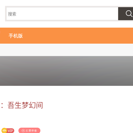
手机版
视：吾生梦幻间