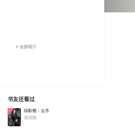
全部简介
书友还看过
色
综影视：尘月
1
酒清颜