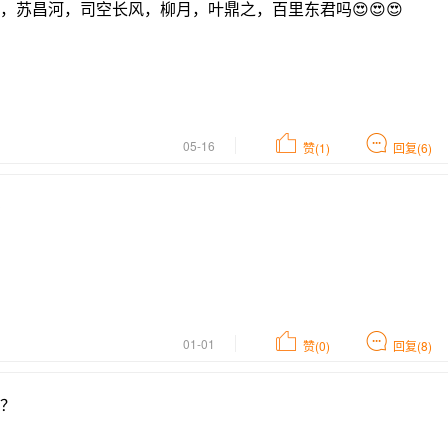
苏昌河，司空长风，柳月，叶鼎之，百里东君吗😍😍😍
05-16
赞(1)
回复(6)
吗
01-01
赞(0)
回复(8)
？