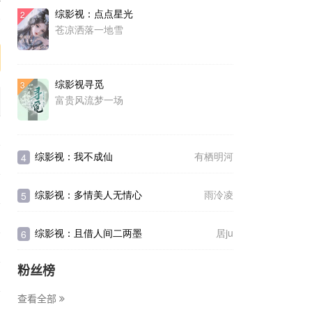
综影视：点点星光
2
序
苍凉洒落一地雪
综影视寻觅
3
富贵风流梦一场
综影视：我不成仙
有栖明河
4
综影视：多情美人无情心
雨泠凌
5
综影视：且借人间二两墨
居ju
6
粉丝榜
查看全部