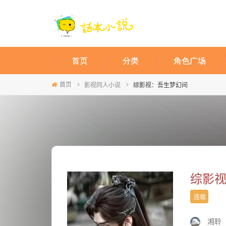
首页
分类
角色广场
首页
影视同人小说
综影视：吾生梦幻间
综影
连载
湘聆