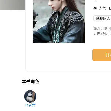
人气
影视同人
简介：暗河
少白+暗河—
大梦归离—
少白桑桃（
月鳞焚霄（
待开：
开
少白：秋盈
少白+暗河
长相思：桃
本书角色
作者君