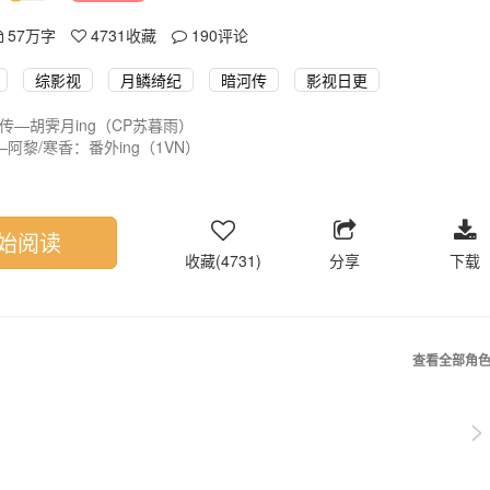
57万字
4731
收藏
190
评论
综影视
月鳞绮纪
暗河传
影视日更
传—胡霁月ing（CP苏暮雨）
阿黎/寒香：番外ing（1VN）
兰亭ing（CP朱厌离仑）
1VN）
CP螭吻）
始阅读
盈（CP百里东君）论小趴菜该如何逆天改命。答：躺平等人救
收藏(4731)
分享
下载
+少歌：辛知绿（CP未定）人鬼情未了
花雪（CP玟小六）找个神族夫君给自己养老送终
查看全部角
>