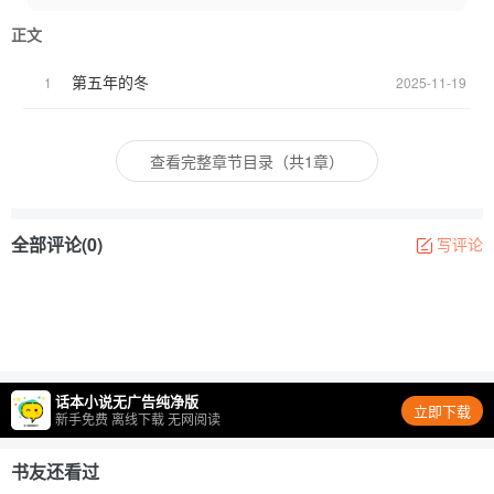
正文
第五年的冬
1
2025-11-19
查看完整章节目录（共1章）
全部评论(0)
写评论
话本小说无广告纯净版
立即下载
新手免费 离线下载 无网阅读
书友还看过