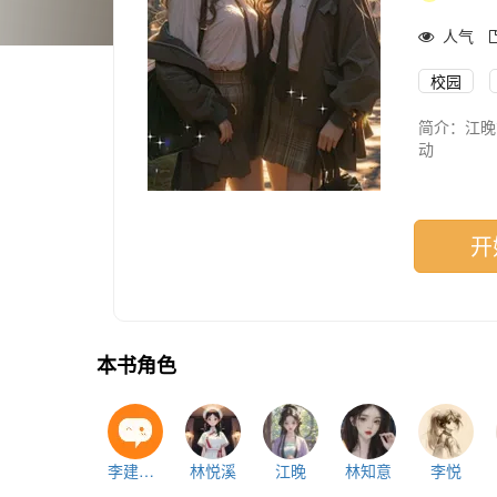
人气
校园
简介：江晚
动
苏念卿第一
恋着，又没
开
本书角色
李建国（李父）
林悦溪
江晚
林知意
李悦