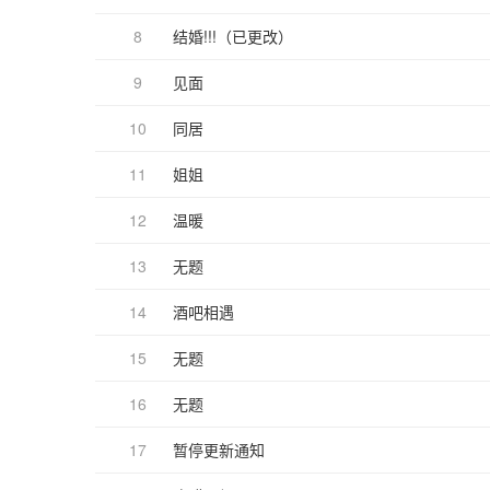
8
结婚!!!（已更改）
9
见面
10
同居
11
姐姐
12
温暖
13
无题
14
酒吧相遇
15
无题
16
无题
17
暂停更新通知