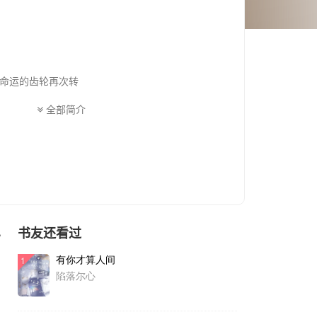
命运的齿轮再次转
全部简介
念卿，两人互相暗
书友还看过
色
有你才算人间
1
陷落尔心