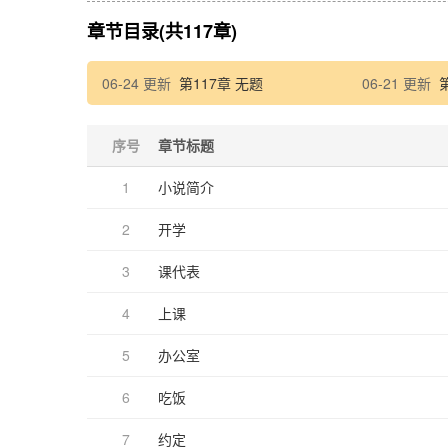
章节目录(共117章)
06-24 更新
第117章 无题
06-21 更新
序号
章节标题
1
小说简介
2
开学
3
课代表
4
上课
5
办公室
6
吃饭
7
约定