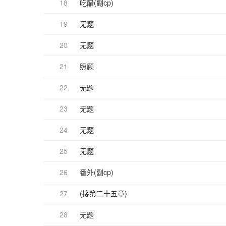
18
吃醋(副cp)
19
无题
20
无题
21
照顾
22
无题
23
无题
24
无题
25
无题
26
番外(副cp)
27
(接第二十五章)
28
无题