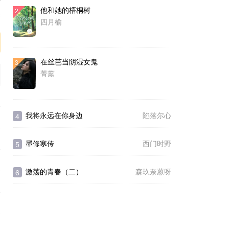
他和她的梧桐树
2
序
四月榆
在丝芭当阴湿女鬼
3
菁薰
我将永远在你身边
陷落尔心
4
墨修寒传
西门时野
5
激荡的青春（二）
森玖奈蒽呀
6