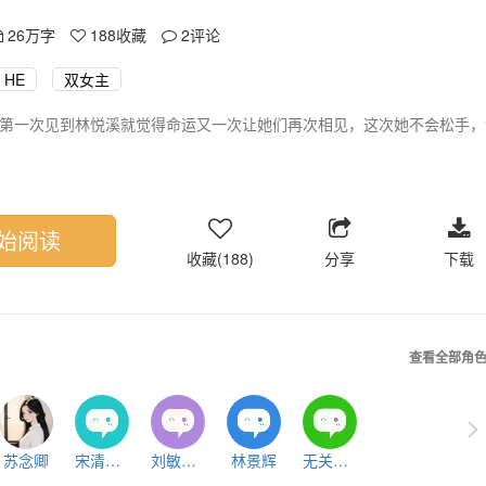
26万字
188
收藏
2
评论
HE
双女主
第一次见到林悦溪就觉得命运又一次让她们再次相见，这次她不会松手，
次见到林知意就对她有好感，对她一件钟情，林知意其实也一直关注着苏
有人主动……后来两人在一起
始阅读
收藏(188)
分享
下载
查看全部角
>
苏念卿
宋清柔（林母）
刘敏（李母）
林景辉
无关紧要的人