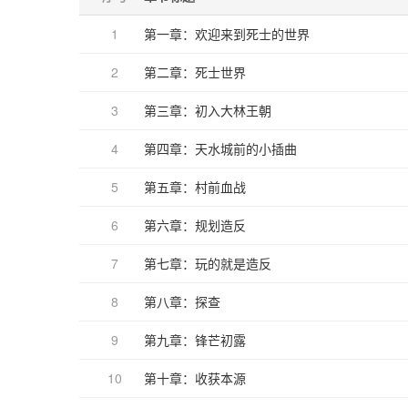
1
第一章：欢迎来到死士的世界
2
第二章：死士世界
3
第三章：初入大林王朝
4
第四章：天水城前的小插曲
5
第五章：村前血战
6
第六章：规划造反
7
第七章：玩的就是造反
8
第八章：探查
9
第九章：锋芒初露
10
第十章：收获本源