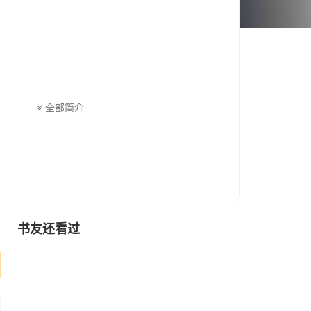
全部简介
书友还看过
序