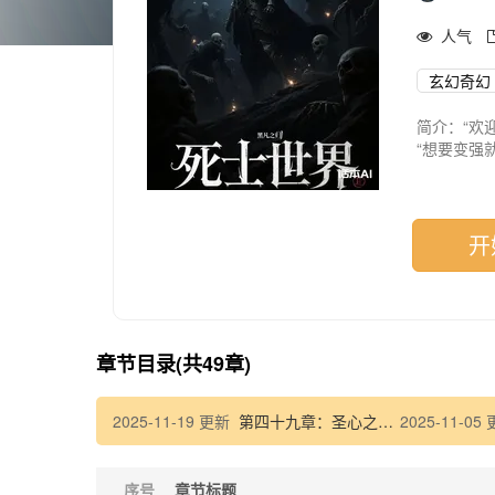
人气
玄幻奇幻
简介：“欢
“想要变强
“直到无人
王群被轰的
至此，诸天
“御神王群
开
章节目录(共49章)
2025-11-19 更新
第四十九章：圣心之争，四方来临
2025-11-05
序号
章节标题