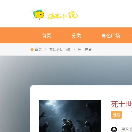
首页
分类
角色广场
首页
玄幻奇幻小说
死士世界
死士
连载
黑凡