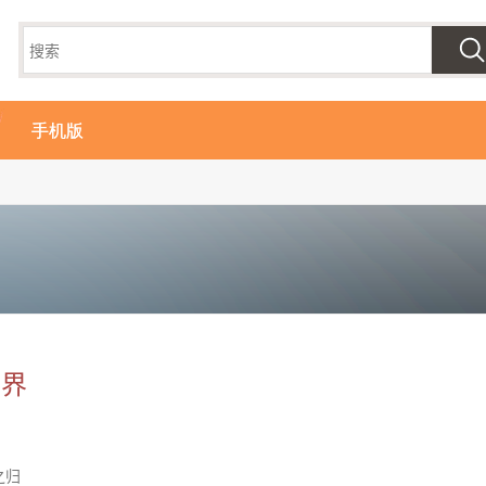
手机版
世界
之归