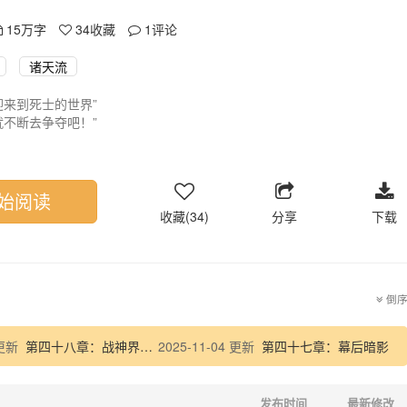
15万字
34
收藏
1
评论
诸天流
迎来到死士的世界”
就不断去争夺吧！”
可挡，已无人可阻，你便是真正的无敌。”
一声进入了死士的世界，开启了他那堪称无比传奇的道路。
万界流传的一句话，
万古永世不败”
始阅读
收藏(34)
分享
下载
倒
 更新
第四十八章：战神界准备
2025-11-04 更新
第四十七章：幕后暗影
发布时间
最新修改