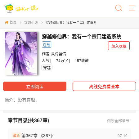
首页
穿越小说
穿越修仙界：我有一个宗门建造系统
穿越修仙界：我有一个宗门建造系统
连载
加入收藏
作者:
风骨留情
人气 |
74万字 |
157
收藏
穿越
立即阅读
离线免费看全本
简介：没有穿越，
章节目录(共367章)
倒序
全部章节
第367章 《367》
07-19
最新