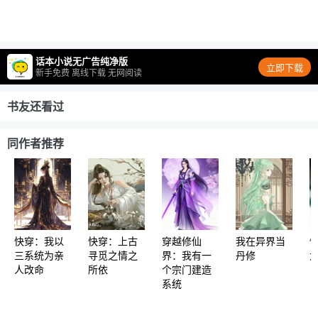
话本小说无广告纯净版
立即下载
新手免费 离线下载 无网阅读
书友还看过
同作者推荐
快穿：我以
快穿：上古
穿越修仙
我在异界当
三系统为亲
寻觅之情之
界：我有一
丹修
人改命
所依
个宗门建造
系统