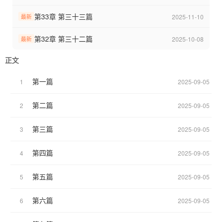
第33章 第三十三篇
2025-11-10
最新
第32章 第三十二篇
2025-10-08
最新
正文
第一篇
1
2025-09-05
第二篇
2
2025-09-05
第三篇
3
2025-09-05
第四篇
4
2025-09-05
第五篇
5
2025-09-05
第六篇
6
2025-09-05