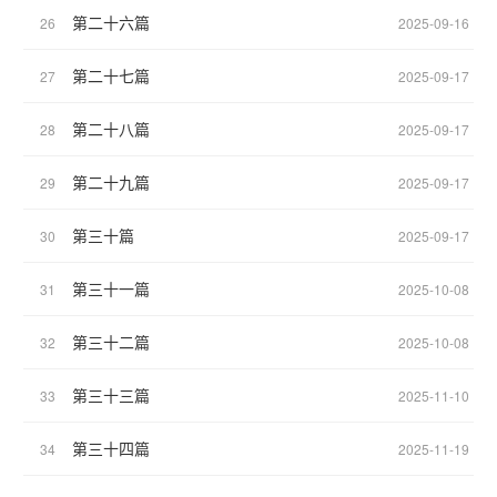
第二十六篇
26
2025-09-16
第二十七篇
27
2025-09-17
第二十八篇
28
2025-09-17
第二十九篇
29
2025-09-17
第三十篇
30
2025-09-17
第三十一篇
31
2025-10-08
第三十二篇
32
2025-10-08
第三十三篇
33
2025-11-10
第三十四篇
34
2025-11-19