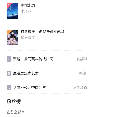
南栀北刃
2
小琦涵
打败魔王，但我身份竟然是
3
星辰蔓宇
穿越：唐门英雄传成团宠
夏辞旭
4
魔道之江家长女
祁酒.
5
活佛济公之护国公主
荧光琦👸
6
粉丝榜
查看全部