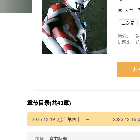
人气
二次元
简介：一朝
忆醒来，却
是从失忆、
未集结，她
救赎all
忆设定、父
开
人”“贝利
章节目录(共43章)
2025-12-19 更新
第四十二章
2025-12-16
序号
章节标题