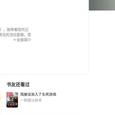
），她带着现代记
常见的洗白套路，而
下属，暗黑五天王还
全部简介
难斡旋。《迟来的
与人性微光，融合失
自然覆盖“奥特曼同
英雄的救赎之路。
书友还看过
序
我被迫加入了生死游戏
1
一颗魔法糖果