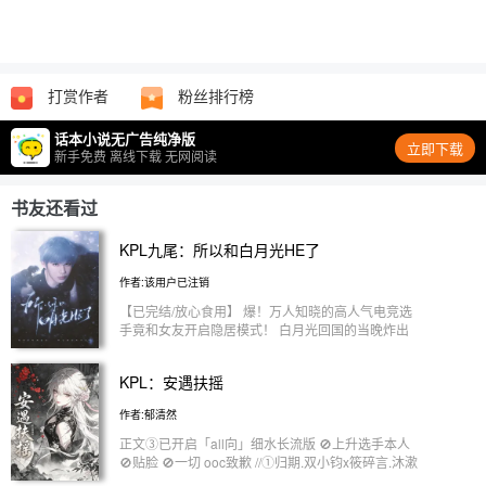
打赏作者
粉丝排行榜
话本小说无广告纯净版
立即下载
新手免费 离线下载 无网阅读
书友还看过
KPL九尾：所以和白月光HE了
作者:该用户已注销
【已完结/放心食用】 爆！万人知晓的高人气电竞选
手竟和女友开启隐居模式！ 白月光回国的当晚炸出
热搜，各圈选手纷纷化身瓜田里的猹，前来却得到当
头一棒： “只是朋友，没有同居。” 春季赛再次开始
KPL：安遇扶摇
时，粉丝突然发现前排长期空出一个专属位置； 狗
仔跟拍路过时，却看到九尾经常和一个不知名神秘人
作者:郁清然
士同进同出； …… 粉丝在微博大喊：青梅再爱我一
次！ 最后九尾在微博留下一条置顶： @TTG九尾：
正文③已开启「all向」细水长流版 🚫上升选手本人
只是情侣，真同居了 · 〈勿上真人×自行避雷×上升四
🚫贴脸 🚫一切 ooc致歉 //①归期.双小钧x筱碎言.沐漱
千加×ooc致歉〉 时间线21年往后推
兮「短篇」 职业选手x小说作者 青梅竹马/两小无