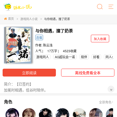
首页
游戏同人小说
与你相遇，撞了奶茶
与你相遇，撞了奶茶
连载
加入收藏
作者:
陈云浅
人气 |
17万字 |
4523
收藏
游戏同人
AG超玩会一诺
陪伴
好看
同人小
立即阅读
离线免费看全本
简介：【已签约】
加冕时相遇，低谷时陪伴。
这样的她如何不能让一诺心动？
角色
一起时便公开，尽管无人看好，开始是她，往后依旧是她。
全部角色
等等等等，她掉马甲了！这马甲怎么有点大啊？！
【封面是我自己这个手残党自己P的】