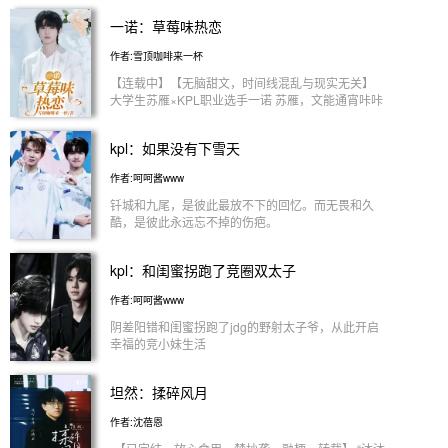
猜/BE预警（卷二番外为HE） //②归期.双小钧x筱碎
一诺：草莓味热恋
言.沐漱兮（番外版） //③all向 沈雾辞「较长篇」苗
疆蛊术/穿越 ------
作者:雪顶咖啡来一杯
【连载中】【无脑甜文，时间线混乱与现实无关】
大学生苏雁×KPL职业选手一诺 苏雁，文能通宵咔咔
敲键盘搞定一篇论文，武能王者峡谷勇敢一挑五，当
然结局是“惜败”。 不过她有一个打职业的竹马，实力
kpl：如果没有下雪天
顶尖，分分钟能把她从钻石带到王者。 苏雁：江湖
救急！ 一诺：我来。 苏雁：我们会是一辈子的好朋
作者:呵呵酱www
友吗？ 一诺：不会。 苏雁：……什么？ 一诺：我喜
欢你。 1v1日常向，无脑甜文
钎城和九尾，是彼此最放不下的回忆。而无畏和久
酷，是彼此永远忘不掉的伤疤。
kpl：和闺蜜拐跑了竞圈双太子
作者:呵呵酱www
阴差阳错和闺蜜拐跑了jdg的野射太子爷，从此开启
幸福的竞小妹生活
坦然：揉碎风月
作者:沈蓓恩