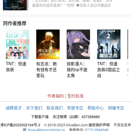
-【已完结，放心食用，禁抄袭，融梗，转载】 “沐沐
最喜欢的选手是谁？” “坦然” ◆没有人说过中路选手
不可以崇拜边路选手，只是在姜甜心里，不管什么
路，那个人是孙麟威就好了。 ●【Part.1】 “我反复纠
缠，就是不想看你喜欢别人，难道我喜欢你也有错
同作者推荐
吗？” “沐沐现在最喜欢的选手是谁？” “是……我现在
最欣赏的选手是……是我们的中单清融啊” 【KPL‖圈
地自萌‖人设有出入‖坦然‖一诺‖暖阳‖清融‖无畏
‖eStarPro】 《揉碎风月》系列直通车： 《坦然：揉
碎风月》沈蓓恩 《暖阳：揉碎风月》贺诗懿 《清
融：揉碎风月》夏沫寻 《易峥：揉碎风月》QINGYU
丶 《星宇：揉碎风月》崔蔺 《今屿：揉碎风月》阿
七无所畏 《明杨：揉碎风月》桔子不酸 《一诺：揉
TNT：但逢
权志龙：她
综影漫人：
TNT：但逢
碎风月》漠沥 --------------------------------------------------
良辰
有钱有才还
我的cp不是
良辰2国运之
---------------- ●日更小甜饼 ●加群可客串：
778945220 ●文笔小学生 ●剧情玛丽苏 ●会员/打赏
爱玩
主角
战
（100金币）可加更
作者福利
|
签约标准
诚聘英才
关于我们
联系我们
举报专区
帮助中心
网编专区
下载客户端
关注微博
QQ群：437266680
津ICP备2022002164号-2
© 2016-2023 iHuaBen.com
版权保护声明
不良信息举
报:
tousu@liangzishidai.cn
举报电话:
0772-2994948