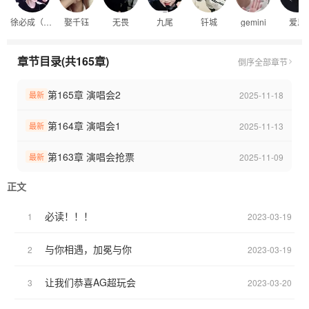
徐必成（一诺）
娶千钰
无畏
九尾
钎城
gemini
爱思
章节目录(共165章)
倒序
全部章节
第165章 演唱会2
2025-11-18
最新
第164章 演唱会1
2025-11-13
最新
第163章 演唱会抢票
2025-11-09
最新
正文
必读！！！
1
2023-03-19
与你相遇，加冕与你
2
2023-03-19
让我们恭喜AG超玩会
3
2023-03-20