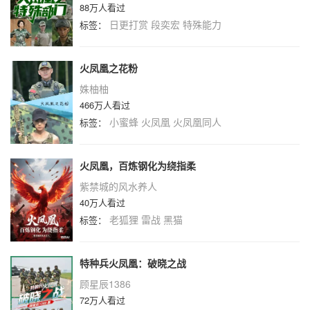
88万人看过
日更打赏
段奕宏
特殊能力
标签：
火凤凰之花粉
姝柚柚
466万人看过
小蜜蜂
火凤凰
火凤凰同人
标签：
火凤凰，百炼钢化为绕指柔
紫禁城的风水养人
40万人看过
老狐狸
雷战
黑猫
标签：
特种兵火凤凰：破晓之战
顾星辰1386
72万人看过