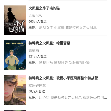
火凤凰之炸了毛的猫
青蝇吊客
563万人看过
原创女主
小蜜蜂
我是特种兵之火凤凰
标签：
特种兵之火凤凰：哈雷彗星
姝柚柚
321万人看过
影视巨额
影视日更
新版影视巨额
标签：
特种兵之火凤凰：软糯小军医风靡整个特战营
欢乐碎碎笔
58万人看过
唐心怡
我是特种兵之火凤凰
耿继辉cp原创女主
标签：