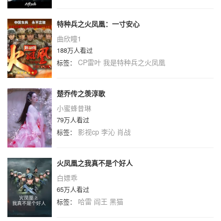
特种兵之火凤凰：一寸安心
曲欣瞳1
188万人看过
CP雷叶
我是特种兵之火凤凰
标签：
楚乔传之羡淳歌
小蜜蜂昔琳
79万人看过
影视cp
李沁
肖战
标签：
火凤凰之我真不是个好人
白嫖乖
65万人看过
哈雷
阎王
黑猫
标签：