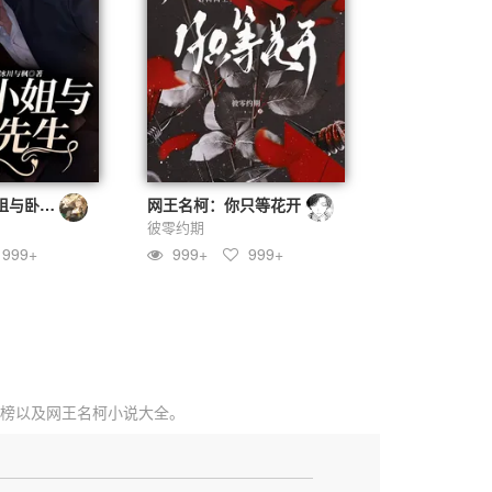
名柯：特工小姐与卧底先生
网王名柯：你只等花开
彼零约期
999+
999+
999+
榜
以及
网王名柯小说大全
。