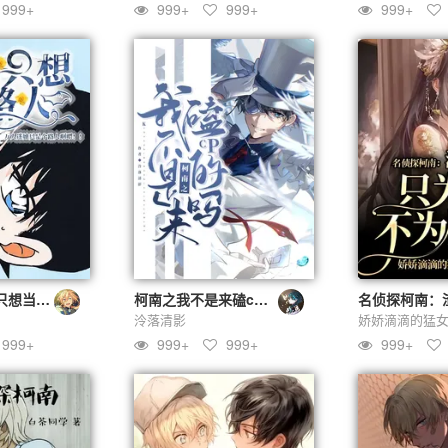
999+
999+
999+
999+
综漫：万人迷只想当路人
柯南之我不是来磕cp的吗
泠落清影
娇娇滴滴的猛
999+
999+
999+
999+