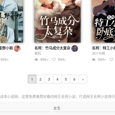
星野小姐
名柯：竹马成分太复杂
城屿
冰川与枫
999+
999+
999+
999+
1
2
3
4
5
6
»
话本小说网，这里免费推荐
好看的网王名柯小说
，打造
网王名柯小说排行
女生