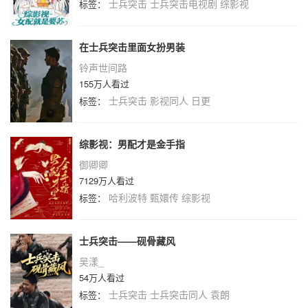
士兵突击
士兵突击电视剧
综影视
标签：
在士兵突击里面女扮男装
铃声世间路
155万人看过
士兵突击
影视同人
日更
标签：
综影视：男配才是金手指
御卿卿
7129万人看过
哈利波特
甄嬛传
综影视
标签：
士兵突击——砚骨藏风
吴漾_
54万人看过
士兵突击
士兵突击同人
袁朗
标签：