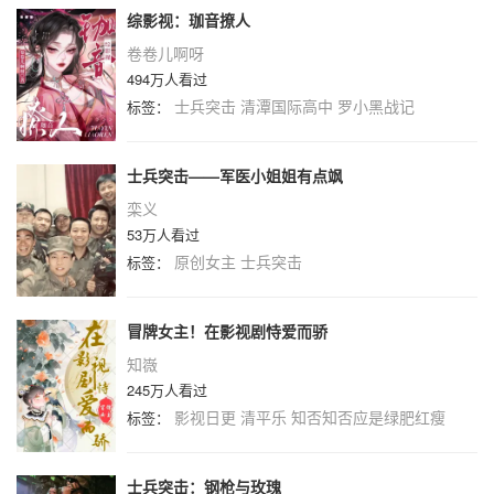
综影视：珈音撩人
卷卷儿啊呀
494万人看过
士兵突击
清潭国际高中
罗小黑战记
标签：
士兵突击——军医小姐姐有点飒
栾义
53万人看过
原创女主
士兵突击
标签：
冒牌女主！在影视剧恃爱而骄
知嶶
245万人看过
影视日更
清平乐
知否知否应是绿肥红瘦
标签：
士兵突击：钢枪与玫瑰