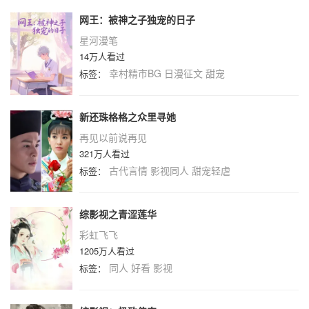
网王：被神之子独宠的日子
星河漫笔
14万人看过
幸村精市BG
日漫征文
甜宠
标签：
新还珠格格之众里寻她
再见以前说再见
321万人看过
古代言情
影视同人
甜宠轻虐
标签：
综影视之青涩莲华
彩虹飞飞
1205万人看过
同人
好看
影视
标签：