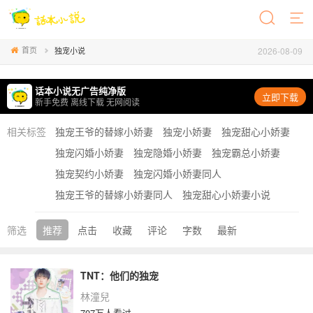
首页
2026-08-09
独宠小说
话本小说无广告纯净版
立即下载
新手免费 离线下载 无网阅读
相关标签
独宠王爷的替嫁小娇妻
独宠小娇妻
独宠甜心小娇妻
独宠闪婚小娇妻
独宠隐婚小娇妻
独宠霸总小娇妻
独宠契约小娇妻
独宠闪婚小娇妻同人
独宠王爷的替嫁小娇妻同人
独宠甜心小娇妻小说
筛选
推荐
点击
收藏
评论
字数
最新
TNT：他们的独宠
林潼兒
707万人看过