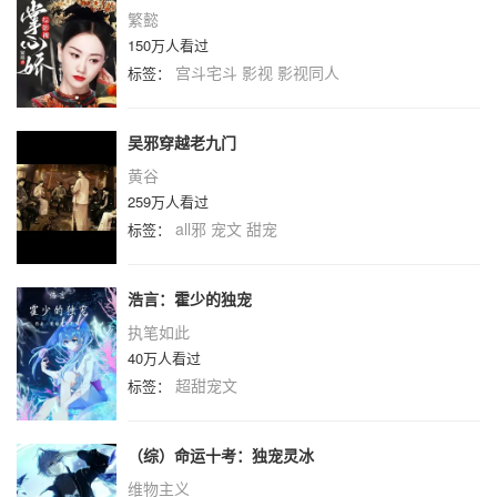
繁懿
150万人看过
宫斗宅斗
影视
影视同人
标签：
吴邪穿越老九门
黄谷
259万人看过
all邪
宠文
甜宠
标签：
浩言：霍少的独宠
执笔如此
40万人看过
超甜宠文
标签：
（综）命运十考：独宠灵冰
维物主义