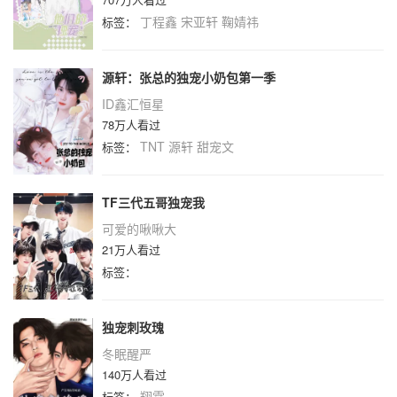
丁程鑫
宋亚轩
鞠婧祎
标签：
源轩：张总的独宠小奶包第一季
ID鑫汇恒星
78万人看过
TNT
源轩
甜宠文
标签：
TF三代五哥独宠我
可爱的啾啾大
21万人看过
标签：
独宠刺玫瑰
冬眠醒严
140万人看过
翔霖
标签：