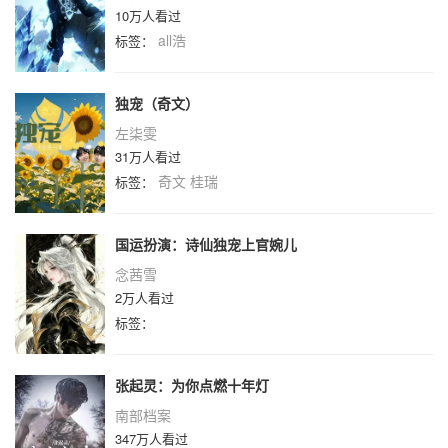
10万人看过
all浩
标签：
独宠（奇文）
左柒雯
31万人看过
奇文
桂瑞
标签：
国运扮演：诗仙独宠上官婉儿
念茜雪
2万人看过
标签：
张起灵：为你点燃十年灯
南部档案
347万人看过