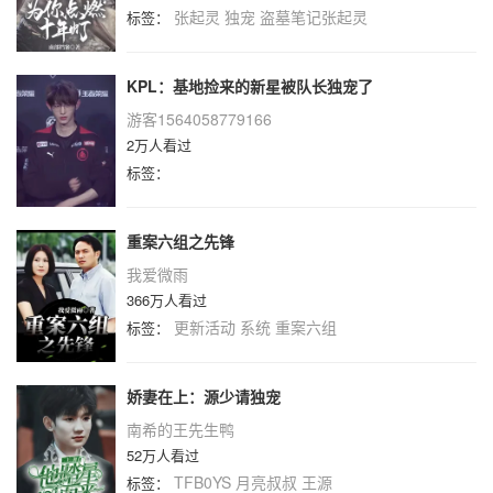
张起灵
独宠
盗墓笔记张起灵
标签：
KPL：基地捡来的新星被队长独宠了
游客1564058779166
2万人看过
标签：
重案六组之先锋
我爱微雨
366万人看过
更新活动
系统
重案六组
标签：
娇妻在上：源少请独宠
南希的王先生鸭
52万人看过
TFB0YS
月亮叔叔
王源
标签：