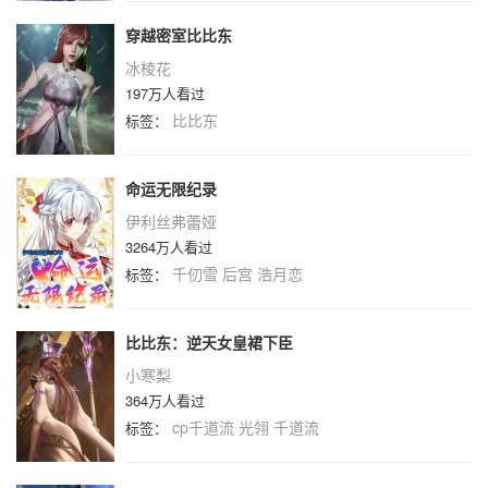
穿越密室比比东
冰棱花
197万人看过
比比东
标签：
命运无限纪录
伊利丝弗蕾娅
3264万人看过
千仞雪
后宫
浩月恋
标签：
比比东：逆天女皇裙下臣
小寒梨
364万人看过
cp千道流
光翎
千道流
标签：