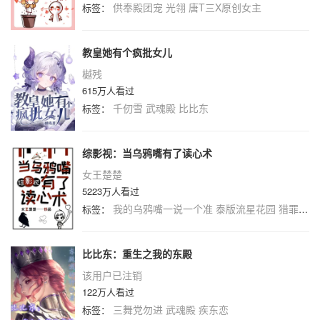
供奉殿团宠
光翎
唐T三X原创女主
标签：
教皇她有个疯批女儿
樾残
615万人看过
千仞雪
武魂殿
比比东
标签：
综影视：当乌鸦嘴有了读心术
女王楚楚
5223万人看过
我的乌鸦嘴一说一个准
泰版流星花园
猎罪图鉴
标签：
比比东：重生之我的东殿
该用户已注销
122万人看过
三舞党勿进
武魂殿
疾东恋
标签：