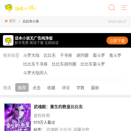
首页
2026-08-07
比比东小说
话本小说无广告纯净版
立即下载
新手免费 离线下载 无网阅读
相关标签
斗罗大陆
比比东
千寻疾
胡列娜
菊斗罗
鬼斗罗
比比东千寻疾
比比东胡列娜
比比东菊斗罗
斗罗大陆同人
筛选
推荐
点击
收藏
评论
字数
最新
武魂殿：重生的教皇比比东
是秋秋啊
573万人看过
武魂殿
比比东
温馨治愈
标签：