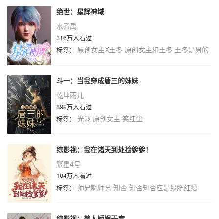
绝世：星辉神域
水煮禹
316万人看过
原创女主X王冬
原创女主和王冬
王冬是男的
标签：
斗一：当我穿成唐三的妹妹
乾坤雨儿
892万人看过
光翎
原创女主
笑红尘
标签：
综影视：我在诸天到处捡爹爹！
繁星4号
164万人看过
师兄啊师兄
知否
知否知否应是绿肥红瘦
标签：
综影视：美人娇媚无度