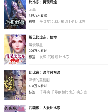
比比东：再现辉煌
陌晶
129万人看过
千寻疾和比比东
斗1罗
比比东
标签：
相见比比东，使命
漫漫繁星
296万人看过
友谊
武魂殿
比比东
标签：
比比东：流年付东流
深情的冀甜甜
183万人看过
千寻疾
千寻疾和比比东
疾东恋
标签：
武魂殿：大爱比比东