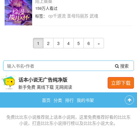
陌上桑桑
159万人看过
cp千道流
圣母玛丽苏
武魂
标签：
1
2
3
4
5
6
»
搜索
话本小说无广告纯净版
立即下载
新手免费 离线下载 无网阅读
首页
分类
排行
我的书架
免费
比比东小说推荐
就上话本小说网，这里免费推荐
好看的比比东
小说
，打造
比比东小说排行榜
以及
比比东小说大全
。