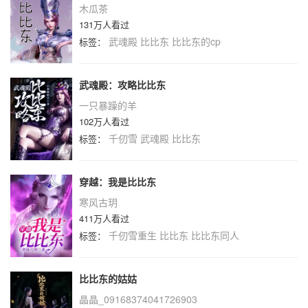
木瓜茶
131万人看过
武魂殿
比比东
比比东的cp
标签：
武魂殿：攻略比比东
一只暴躁的羊
102万人看过
千仞雪
武魂殿
比比东
标签：
穿越：我是比比东
寒风古玥
411万人看过
千仞雪重生
比比东
比比东同人
标签：
比比东的姑姑
晶晶_09168374041726903