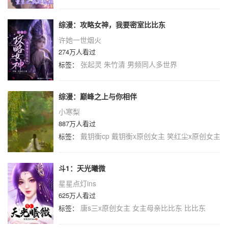
综漫：攻略女神，我要密室比比东
许她一世烟火
274万人看过
张起灵
朱竹清
男频同人多世界
标签：
综漫：巅峰之上与你相伴
小寒梨
887万人看过
戴钥衡cp
戴钥衡x原创女主
笑红尘x原创女主
标签：
斗1：天光曦微
星星点灯ins
625万人看过
唐s三x原创女主
女主母亲比比东
比比东
标签：