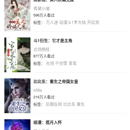
青黛小凝
596万人看过
万人迷
动漫斗1罗大陆
开后宫
标签：
斗1衍生：它才是主角
北翎栖枝
877万人看过
光翎
千仞雪
青鸾
标签：
比比东：重生之帝国女皇
ivNis
216万人看过
后期反转
比比东
重生
标签：
综漫：揽月入怀