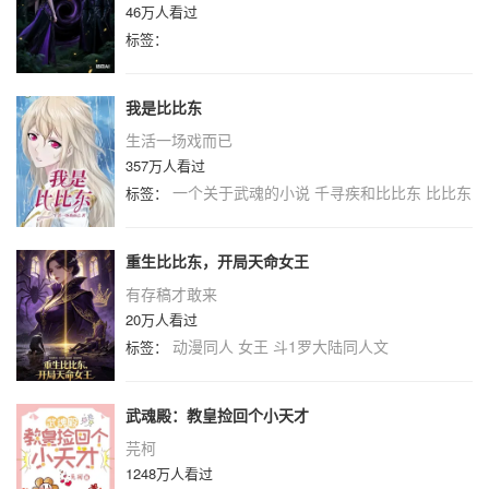
46万人看过
标签：
我是比比东
生活一场戏而已
357万人看过
一个关于武魂的小说
千寻疾和比比东
比比东
标签：
重生比比东，开局天命女王
有存稿才敢来
20万人看过
动漫同人
女王
斗1罗大陆同人文
标签：
武魂殿：教皇捡回个小天才
芫柯
1248万人看过