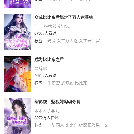
穿成比比东后绑定了万人迷系统
゛﹏ 键盘敲碎记忆,
676万人看过
光翎
女主万人迷
女主开后宫
标签：
成为比比东之后
慕辞冰
467万人看过
千仞雪
武魂殿
比比东
标签：
综影视：魅狐她勾魂夺魄
木木木子李呢
3270万人看过
斗陆同人
比比东
综影视漫后宫文
标签：